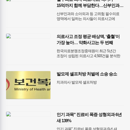
15억까지 함께 부담한다…산부인과·
전공의 배상보험 지원 본격 가동
산부인과와 소아외과 등 고위험 필수의료
영역에서 일하는 의사들이 의료사고에
연루될 경우, 최대 15억 원까지 국가와
민간보험이 함께 책임을 나누는 새로운
안전망이 가동된다. 보건복지부는 ‘필수의료
의료사고 조정 평균 배상액, ‘출혈’이
의료진 배상보험료 지원사업’을 공식
가장 높아… 약화사고는 두 번째
시작하고, 11월 26일부터 12월 12일까지
의료기관을 대상으로 보험 가입 신청을
한국의료분쟁조정중재원이 최근 5년간
받는다.
조정이 성립된 의료사고 4,593건을 분석한
결과, 평균 배상액이 가장 높은 사고 유형은
‘출혈’로 나타났다. 출혈 사고의 평균 성립
금액은 2,095만 원으로, 이는 전체 사고 유형
발모제 셀프처방 처벌에 소송 승소
중 가장 높은 금액이다. 뒤를 이어
약화사고가 1,870만 원, 신경손상이 1,700만
치과의사 발모제 셀프처방
원, 운동제한이 1,235만 원, 장기손상이
1,152만 원, 진단지연이 1,012만 원 순으로
뒤를 이었다.
인기 과목" 진료비 폭증 성형외과 6년
새 139%
인기 과목" 진료비 폭증 성형외과 6년 새