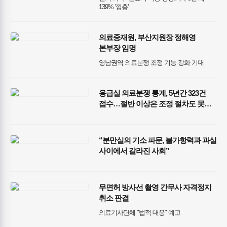
139% '껑충'
의료중재원, 부산지원장 정해영
본부장 임명
영남권역 의료분쟁 조정 기능 강화 기대
응급실 의료분쟁 통계, 5년간 323건
접수…절반 이상은 조정 절차도 못
밟아
“분만실의 기소 파문, 불가항력과 과실
사이에서 갈라진 사회”
무면허 방사선 촬영 간무사 자격정지
취소 판결
의료기사단체 "법적 대응" 예고