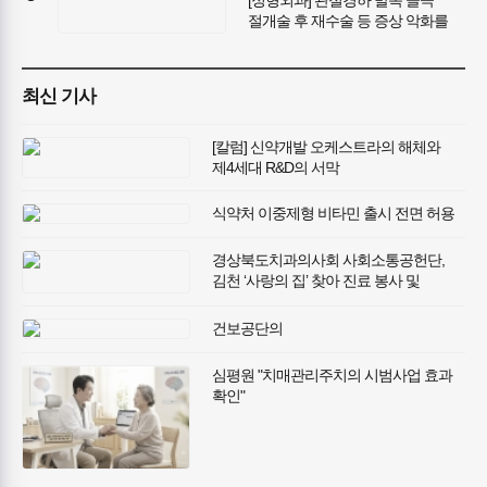
절개술 후 재수술 등 증상 악화를
주장한 사례 / 조정성립
최신 기사
[칼럼] 신약개발 오케스트라의 해체와
제4세대 R&D의 서막
식약처 이중제형 비타민 출시 전면 허용
경상북도치과의사회 사회소통공헌단,
김천 ‘사랑의 집’ 찾아 진료 봉사 및
생필품 후원
건보공단의
심평원 "치매관리주치의 시범사업 효과
확인"