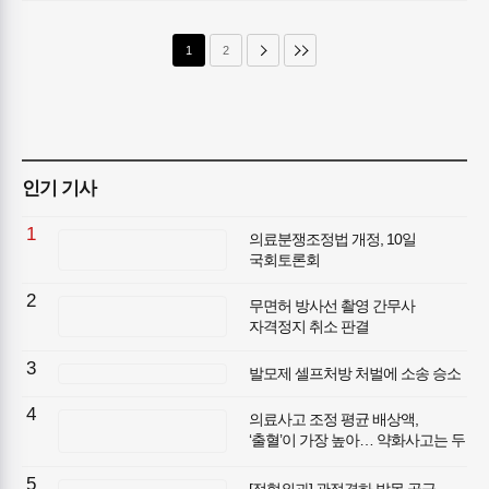
1
2
인기 기사
1
의료분쟁조정법 개정, 10일
국회토론회
2
무면허 방사선 촬영 간무사
자격정지 취소 판결
3
발모제 셀프처방 처벌에 소송 승소
4
의료사고 조정 평균 배상액,
‘출혈’이 가장 높아… 약화사고는 두
번째
5
[정형외과] 관절경하 발목 골극