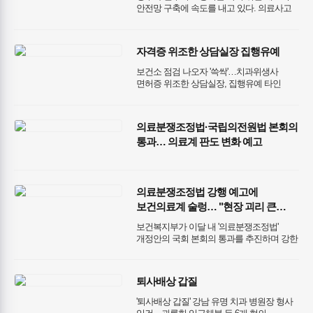
안전망 구축에 속도를 내고 있다. 의료사고
발생 시 의료진이 감당해야 했던 과도한
배상 책임과 형사처벌 부담을 완화하는
한편, 지역 필수의료 인프라 확충을 위한
자격증 위조한 상담실장 집행유예
대규모 재정 투자 기반도 마련하면서 의료
현장의 변화가 본격화되고 있다.
보건소 점검 나오자 '쓱싹'…치과위생사
면허증 위조한 상담실장, 집행유예 타인
면허증 스캔 후 인적사항·사진 정밀 위조해
제출 법원 "범행 곧바로 발각됐고 초범인 점
감안"…징역 4월·집유 2년 선고 ​
의료분쟁조정법·국립의전원법 본회의
통과… 의료계 판도 변화 예고
의료분쟁조정법 강행 예고에
보건의료계 술렁… "현장 괴리 큰
독소조항 우려"
보건복지부가 이달 내 '의료분쟁조정법'
개정안의 국회 본회의 통과를 추진하며 강한
의지를 보이고 있으나, 의료 현장과
시민사회단체들의 우려는 더욱 깊어지고
있습니다. 이번 개정안은 환자 보호와
퇴사배상 갑질
의료사고의 신속한 해결을 명분으로
내세우고 있음에도 불구하고, 실제 의료
'퇴사배상 갑질' 강남 유명 치과 병원장 형사
현장에 미칠 파장에 대한 충분한 검토 없이