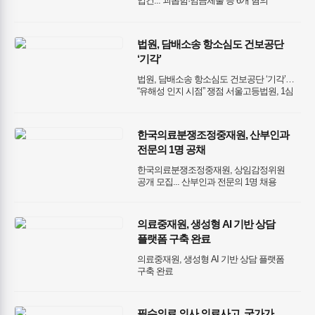
입건... 괴롭힘·임금체불 등 6개 혐의
형사처벌 중심으로 설계되었다는 비판이
고용노동부 특별감독 결과 발표... 과태료
제기되고 있습니다.
1,800만 원 부과 및 체불임금 3억 원 청산
법원, 담배소송 항소심도 건보공단
‘기각’
법원, 담배소송 항소심도 건보공단 ‘기각’…
“유해성 인지 시점” 쟁점 서울고등법원, 1심
이어 담배회사 손 들어줘 공단 “60~70년대
흡연자, 위험성 알았다는 판단은 현실과
괴리” 해외선 배상 책임 인정 추세… 공단,
한국의료분쟁조정중재원, 산부인과
대법원 상고 검토
전문의 1명 공채
한국의료분쟁조정중재원, 상임감정위원
공개 모집... 산부인과 전문의 1명 채용
의료중재원, 생성형 AI 기반 상담
플랫폼 구축 완료
의료중재원, 생성형 AI 기반 상담 플랫폼
구축 완료
필수의료 의사 의료사고, 국가가