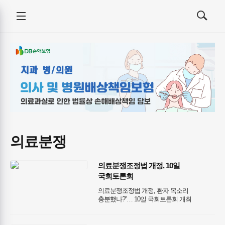
건강보험저널-
전체메뉴
필수의료배상보험
검색
메뉴
열기/
열기/
닫기
닫기
의료분쟁
의료분쟁조정법 개정, 10일
국회토론회
의료분쟁조정법 개정, 환자 목소리
충분했나?”… 10일 국회토론회 개최 ​
의료분쟁 현황 및 제도 개선 모색… 법조계·
시민단체·정부 등 각계 전문가 총출동 ​