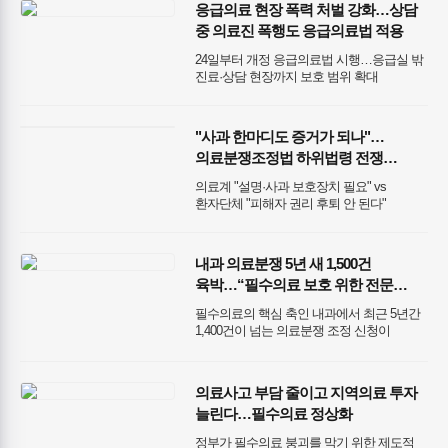
응급의료 현장 폭력 처벌 강화…상담
중 의료진 폭행도 응급의료법 적용
24일부터 개정 응급의료법 시행…응급실 밖
진료·상담 현장까지 보호 범위 확대
"사과 한마디도 증거가 되나"…
의료분쟁조정법 하위법령 전쟁
본격화
의료계 "설명·사과 보호장치 필요" vs
환자단체 "피해자 권리 후퇴 안 된다"
내과 의료분쟁 5년 새 1,500건
육박…“필수의료 보호 위한 전문
자문체계 시급”
필수의료의 핵심 축인 내과에서 최근 5년간
1,400건이 넘는 의료분쟁 조정 신청이
접수된 것으로 나타났다. 환자 안전과
의료서비스의 질 향상을 위해 의료분쟁 예방
체계 구축이 필요하다는 목소리가 커지는
의료사고 부담 줄이고 지역의료 투자
가운데, 의료계에서는 학회 주도의 전문
늘린다…필수의료 정상화
자문 시스템과 분쟁 데이터 분석 플랫폼
마련이 시급하다는 지적이 제기되고 있다.
정부가 필수의료 붕괴를 막기 위한 제도적