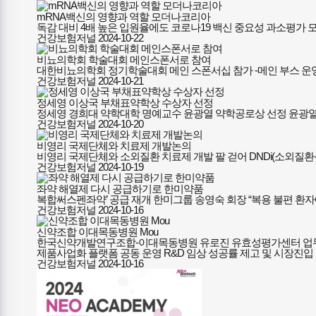
mRNA백신의 영향과 역할 모더나코리아
독감 대비 4배 높은 입원율에도 코로나19 백신 중요성 과소평가 
건강보험저널
2024-10-22
비뇨의학회 학술대회 메인스폰서로 참여
대한비뇨의학회 정기학술대회 메인 스폰서십 참가 -메인 부스 운영
건강보험저널
2024-10-21
정세영 이상국 부채표약학상 수상자 선정
정세영 경희대 약학대학 명예교수 윤광열 약학공로상 선정 윤광열 약
건강보험저널
2024-10-20
비영리 국제단체와 치료제 개발논의
비영리 국제단체와 소외질환 치료제 개발 팔 걷어 DNDi(소외질
건강보험저널
2024-10-19
좌약 해열제 다시 공급하기로 한미약품
복합써스펜좌약’ 공급 재개 한미그룹 송영숙 회장 “복용 불편 환자
건강보험저널
2024-10-16
신약조합 이대목동병원 Mou
한국신약개발연구조합-이대목동병원 유로진 유효성평가센터 업무협
제품사업화 플랫폼 공동 운영 R&D 임상 성공률 제고 및 시장진입 
건강보험저널
2024-10-16