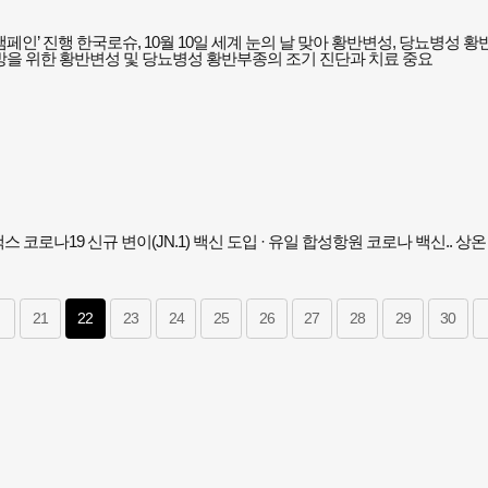
캠페인’ 진행 한국로슈, 10월 10일 세계 눈의 날 맞아 황반변성, 당뇨병성 
방을 위한 황반변성 및 당뇨병성 황반부종의 조기 진단과 치료 중요
백스 코로나19 신규 변이(JN.1) 백신 도입 · 유일 합성항원 코로나 백신.. 
21
22
23
24
25
26
27
28
29
30