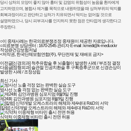
당시 상처의 모양이 좋지 않아 흉터 및 감염의 위험성이 높음을 환자에게
고지하였으며, 봉합사 제거를 목적으로 내원하였을 때 상처부위의 딱지를
회복과정이라고 판단하고 상처가 치유되면서 딱지는 없어질 것으로
설명하였으나, 당시 피부괴사를 인지하지 못한 점은 안타깝게 생각한다고
주장한다.
○이 중재사례는 한국의료분쟁조정 중재원이 제공한 자료입니다.
○의료분쟁 상담센터 : 1670-2545 관리자 E-mail : kmedi@k-medi.or.kr
작성@건강보험저널
<저작권, 한국단체보험연합(주), 무단전재 및 재배포 금지>
이전글
[신경외과] 척추유합술 후 뇌출혈이 발생한 사례 / 부조정 결정
다음글
[정형외과] 슬관절 인공치환술 후 구획증후군으로 신경손상이
발생한 사례 / 조정성립
최신 기사
방사선 노출 걱정 없는 완벽한 실습 도구
제24회 김안과병원 심포지엄 8월9일 진행
[칼럼] 신약개발 오케스트라의 해체와 제4세대 R&D의 서막
식약처 이중제형 비타민 출시 전면 허용