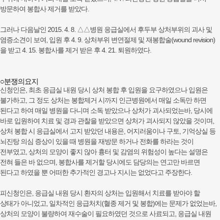
방문하여 봉합사 제거를 받았다.
그러나 다음날인 2015. 4. 8. △△병원 응급실에서 후두부 상처부위의 괴사 및
염증소견이 보여, 입원 후 4. 9. 상처부위 변연절제 및 재봉합술(wound revision)
을 받고 4. 15. 봉합사를 제거 받은 후 4. 21. 퇴원하였다.
○분쟁의요지
신청인은, 최초 응급실 내원 당시 상처 봉합 후 입원을 요구하였으나 입원은
불가하고, 그 정도 상처는 봉합제거 시까지 인근병원에서 매일 소독만 하면
된다고 하여 매일 병원을 다니며 소독 받았으나 상처가 괴사되었는바, 당시에
바로 입원하여 치료 및 경과 관찰을 받았으면 상처가 괴사되지 않았을 것이며,
상처 봉합 시 응급실에서 고지 받았던 내용은, 어지러움이나 구토, 기억상실 등
뇌진탕 의심 증상이 있을 때 병원을 재방문 하거나 전화를 하라는 것이
전부였고, 상처의 모양이 좋지 않아 흉터 및 감염의 위험성이 높다는 설명은
전혀 들은 바 없으며, 봉합사를 제거할 당시에도 담당의는 연고만 바르면
된다고 하였을 뿐 어떠한 추가적인 경고나 지시는 없었다고 주장한다.
피신청인은, 응급실 내원 당시 환자의 상처는 입원해서 치료를 받아야 할
상태가 아니었고, 일차적인 응급처치(혈종 제거 및 봉합)에는 문제가 없었는바,
상처의 모양이 불량하여 재수술이 필요하였던 것으로 사료되고, 응급실 내원