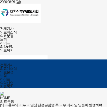
2026.08.09 (일)
건강보험저널-
전체메뉴
필수의료배상보험
전체기사
열기/
의료계소식
닫기
의료분쟁
보험
라이프
의약산업
의료복지
검색창
열기/
검색
닫기
전체메뉴
전체기사
닫기
의료계소식
의료분쟁
보험
라이프
의약산업
의료복지
HOME
의료분쟁
[외과/흉부외과] 두피 열상 단순봉합술 후 피부 괴사 및 염증이 발생하여