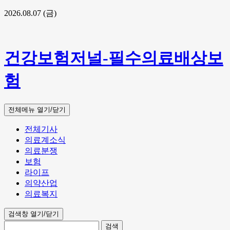
2026.08.07 (금)
건강보험저널-필수의료배상보
험
전체메뉴 열기/닫기
전체기사
의료계소식
의료분쟁
보험
라이프
의약산업
의료복지
검색창 열기/닫기
검색