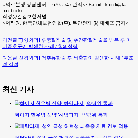
○의료분쟁 상담센터 : 1670-2545 관리자 E-mail : kmedi@k-
medi.or.kr
작성@건강보험저널
<저작권, 한국단체보험연합(주), 무단전재 및 재배포 금지>
이전글
[정형외과] 후궁절제술 및 추간판절제술을 받은 후 마
미증후군이 발생한 사례 / 합의성립
다음글
[신경외과] 척추유합술 후 뇌출혈이 발생한 사례 / 부조
정 결정
최신 기사
화이자 혈우병 신약 '하임파지', 약평위 통과
메탈라제, 성인 급성 허혈성 뇌졸중 치료 건보 적용