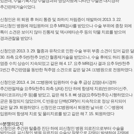
있는데, 수술기록지상 수술경과와 영상자료에 나타난 수술은 내시경하
추간판제거술이었다.
신청인은 위 퇴원 후 허리 통증 및 좌하지 저림증이 재발하여 2013. 3. 22.
피신청인 병원에 재입원하여 요추 MRI검사를 받았으나 수술 부위에 종창 외에
특이 소견은 보이지 않아 진통제 및 덱사메타손주 등의 약물 치료를 받으며
경과관찰을 받았다.
신청인은 2013. 3. 29. 혈종과 유착으로 인한 수술 부위 부종 소견이 있어 같은 달
30. 좌측 요추 5번/천추 1번간 혈종제거술을 받았으나, 수술 후에도 허리 통증과
염증 수치 상승이 지속되었고 같은 해 4. 17. 요추 MRI검사 결과 요추 5번/천추
1번간 추간판염을 동반한 척추염 소견으로 같은 달 24. □□병원으로 전원하였다.
신청인은 2013. 4. 24. □□병원에 입원하여 수술 후 급성 감염(내시경하
추간판절제술 요추5/천추1 좌측 상태) 진단 하에 항생제 치료(반코마이신주,
테이코프라닌주 등)를 받았고, 같은 해 5. 8. 뼈 생검(요추5/천추1) 시행하였으나
균은 동정되지 않았으며, C 반응성 단백(CRP)이 지속적으로 정상 유지되어
같은 달 29. 퇴원하였다. 신청인은 □□병원에서 퇴원한 날 바로 ◇◇병원에
입원하여 항생제 치료 및 물리치료를 받고 같은 해 7. 15. 퇴원하였다
○분쟁의요지
신청인은 추간판 탈출증 진단 하에 피신청인 병원 의료진으로부터 수술을
받았는데, 피신청인 병원 의료진의 수술상 잘못으로 감염이 발생하여 감염에