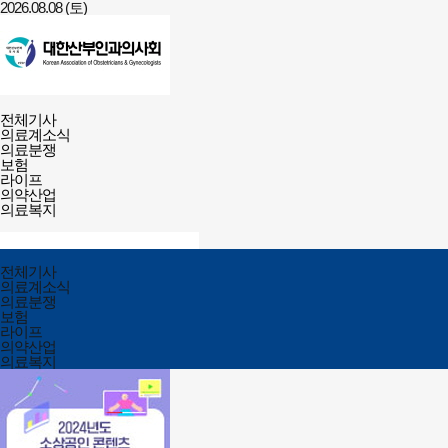
2026.08.08 (토)
건강보험저널-
전체메뉴
필수의료배상보험
전체기사
열기/
의료계소식
닫기
의료분쟁
보험
라이프
의약산업
의료복지
검색창
열기/
검색
닫기
전체메뉴
전체기사
닫기
의료계소식
의료분쟁
보험
라이프
의약산업
의료복지