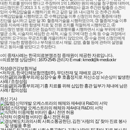
대한 치료를 받아야 했다고 주장하며 1억 1,850만 원의 배상을 청구함에 대하여,
피신청인은 ① 2013. 3. 5. 신청인에 대한 MRI검사 결과 추간판 탈출증 소견이
있어 수핵감압술을 시행하기로 하고 같은 달 18. 내시경적 요·천추간 좌측
수핵감압술을 시행하였고, ② 수핵감압술 이후 신청인의 허리 통증에 대한
진단을 실시하고 같은 달 30. 혈종제거술을 시행하였으며, ③ 혈종제거술 이후
염증 지속에 대한 항생제 치료 및 전원 조치를 적절하게 시행하였고, ④
피신청인 병원 의료진은 침습적인 의료행위를 시행하면서 시술 부위에 대한
멸균 소독, 시술자의 세심한 손 세척, 시술 도구에 대한 소독 등 수술 과정에서
당연히 요구되는 무균조치를 게을리하지 않았으며, ⑤ 수술 전에 신청인에게
발생 가능한 합병증이나 부작용으로서 재발, 감염, 출혈 등에 관하여 설명을
하고 동의서를 받았다고 주장한다.
○이 중재사례는 한국의료분쟁조정 중재원이 제공한 자료입니다.
○의료분쟁 상담센터 : 1670-2545 관리자 E-mail : kmedi@k-medi.or.kr
작성@건강보험저널
<저작권, 한국단체보험연합(주), 무단전재 및 재배포 금지>
이전글
[외과/흉부외과] 심장수술 후 호흡정지로 저산소성 뇌손상이 발생한
사례 / 조정성립
다음글
[외과/흉부외과] 기흉 치료를 위해 삽입한 흉관 일부가 체내에 남은
사례 / 합의성립
최신 기사
[칼럼] 신약개발 오케스트라의 해체와 제4세대 R&D의 서막
식약처 이중제형 비타민 출시 전면 허용
경상북도치과의사회 사회소통공헌단, 김천 ‘사랑의 집’ 찾아 진료 봉사 및