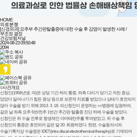
HOME
의료분쟁
[신경외과] 요추부 추간판탈출증에 대한 수술 후 감염이 발생한 사례 /
부조정 결정
건강보험저널
2024-08-23 09:50:48
2094
○사건개요
신청인(1958년생, 여)은 상당 기간 허리 통증, 좌측 다리가 당기고 저린 증상,
앉았다 일어나기가 힘든 증상 등으로 보존적 치료를 받았으나 상태가 호전되지
않아 수술을 받기 위해 2013. 3. 18. 피신청인이 운영하는 ○○병원에 입원하여,
같은 날 좌측 요추 5번/천추 1번간 추간판 탈출증 진단 하에 수술을 받았다.
신청인은 위 수술 전후로 항생제인 야마테탄주를 투여받았고, 위 수술 후
신청인의 통증은 호전되어 같은 달 20. 퇴원하였다. 한편, 수술동의서와
수술기록지상 수술명은 IDET(intra discal electrothemical theraphy)로 기재되어