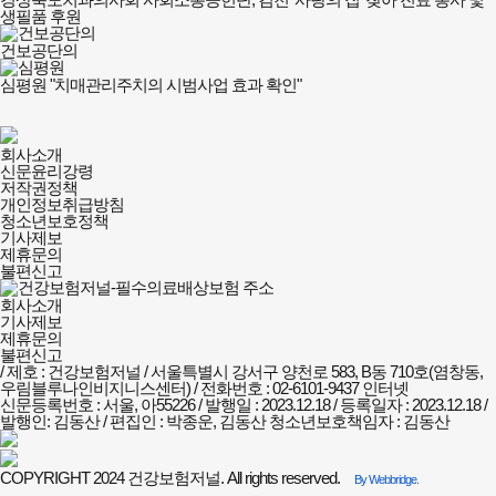
생필품 후원
건보공단의
심평원 "치매관리주치의 시범사업 효과 확인"
건강보험저널-
회사소개
필수의료배상보험
신문윤리강령
회사소개
저작권정책
및
개인정보취급방침
정책안내
청소년보호정책
기사제보
제휴문의
불편신고
회사소개
기사제보
제휴문의
불편신고
/ 제호 : 건강보험저널 /
서울특별시 강서구 양천로 583, B동 710호(염창동,
우림블루나인비지니스센터) / 전화번호 : 02-6101-9437
인터넷
신문등록번호 : 서울, 아55226 / 발행일 : 2023.12.18 / 등록일자 : 2023.12.18 /
발행인: 김동산 / 편집인 : 박종운, 김동산
청소년보호책임자 : 김동산
COPYRIGHT 2024 건강보험저널. All rights reserved.
By Webbridge.