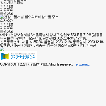
정책안내
청소년보호정책
기사제보
제휴문의
불편신고
회사소개
기사제보
제휴문의
불편신고
/ 제호 : 건강보험저널 /
서울특별시 강서구 양천로 583, B동 710호(염창동,
우림블루나인비지니스센터) / 전화번호 : 02-6101-9437
인터넷
신문등록번호 : 서울, 아55226 / 발행일 : 2023.12.18 / 등록일자 : 2023.12.18 /
발행인: 김동산 / 편집인 : 박종운, 김동산
청소년보호책임자 : 김동산
COPYRIGHT 2024 건강보험저널. All rights reserved.
By Webbridge.