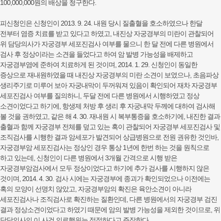
100,000,000원의 배상을 청구한다.
피신청인은 신청인이 2013. 9. 24. 내원 당시 질출혈을 호소하였으나 한달
전부터 염증 치료를 받고 있다고 하였고, 내진상 자궁경부의 미란이 관찰되어
위 담당의사가 자궁경부 세포진검사 여부를 물으니 한 달 전에 다른 병원에서
검사 후 정상이라는 소견을 들었다고 하여 암 발병 가능성을 배제하고
자궁경부염에 준하여 치료하게 된 것이며, 2014. 1. 29. 신청인이 동일한
증상으로 재내원하였을 때 내진상 자궁경부의 미란 소견이 보였으나, 초음파상
생리주기로 미루어 보아 자궁내막이 두꺼워져 있음이 확인되어 재차 자궁경부
세포진검사 여부를 질의하니, 두달 전에 다른 병원에서 시행하였고 정상
소견이었다고 하기에, 항생제 처방 후 생리 후 자궁내막 두께에 대하여 검사해
볼 것을 권하였고, 같은 해 4. 30. 재내원 시 복부통증을 호소하기에, 내진한 결과
출혈과 함께 자궁경부 전체를 덮고 있는 혹이 관찰되어 자궁경부 세포진검사 및
조직검사를 시행한 결과 암세포가 발견되어 상급병원으로 전원 권유한 것인바,
자궁경부암 세포진검사는 정상인 경우 통상 1년에 한번 하는 것을 원칙으로
하고 있는데, 신청인이 다른 병원에서 3개월 간격으로 시행 받은
자궁경부암검사에서 모두 정상이었다고 하기에 추가 검사를 시행하지 않은
것이며, 2014. 4. 30. 검사 시에는 자궁경부에 종괴가 확인되었으나 이전에는
혹의 모양이 선명치 않았고, 자궁경부암의 확진은 육안소견이 아니라
세포진검사나 조직검사로 확진하는 질환인데, 다른 병원에서의 자궁경부 검진
결과 정상소견이었다고 하였기 때문에 암의 발병 가능성을 제외한 것이므로, 위
담당의사의 이 사건 의료행위는 적절하다고 주장한다.