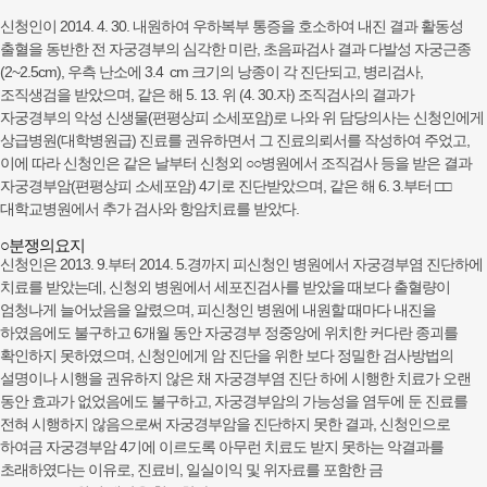
신청인이 2014. 4. 30. 내원하여 우하복부 통증을 호소하여 내진 결과 활동성
출혈을 동반한 전 자궁경부의 심각한 미란, 초음파검사 결과 다발성 자궁근종
(2~2.5cm), 우측 난소에 3.4 cm 크기의 낭종이 각 진단되고, 병리검사,
조직생검을 받았으며, 같은 해 5. 13. 위 (4. 30.자) 조직검사의 결과가
자궁경부의 악성 신생물(편평상피 소세포암)로 나와 위 담당의사는 신청인에게
상급병원(대학병원급) 진료를 권유하면서 그 진료의뢰서를 작성하여 주었고,
이에 따라 신청인은 같은 날부터 신청외 ○○병원에서 조직검사 등을 받은 결과
자궁경부암(편평상피 소세포암) 4기로 진단받았으며, 같은 해 6. 3.부터 □□
대학교병원에서 추가 검사와 항암치료를 받았다.
○분쟁의요지
신청인은 2013. 9.부터 2014. 5.경까지 피신청인 병원에서 자궁경부염 진단하에
치료를 받았는데, 신청외 병원에서 세포진검사를 받았을 때보다 출혈량이
엄청나게 늘어났음을 알렸으며, 피신청인 병원에 내원할 때마다 내진을
하였음에도 불구하고 6개월 동안 자궁경부 정중앙에 위치한 커다란 종괴를
확인하지 못하였으며, 신청인에게 암 진단을 위한 보다 정밀한 검사방법의
설명이나 시행을 권유하지 않은 채 자궁경부염 진단 하에 시행한 치료가 오랜
동안 효과가 없었음에도 불구하고, 자궁경부암의 가능성을 염두에 둔 진료를
전혀 시행하지 않음으로써 자궁경부암을 진단하지 못한 결과, 신청인으로
하여금 자궁경부암 4기에 이르도록 아무런 치료도 받지 못하는 악결과를
초래하였다는 이유로, 진료비, 일실이익 및 위자료를 포함한 금