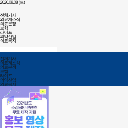
2026.08.08 (토)
건강보험저널-
전체메뉴
필수의료배상보험
전체기사
열기/
의료계소식
닫기
의료분쟁
보험
라이프
의약산업
의료복지
검색창
열기/
검색
닫기
전체메뉴
전체기사
닫기
의료계소식
의료분쟁
보험
라이프
의약산업
의료복지