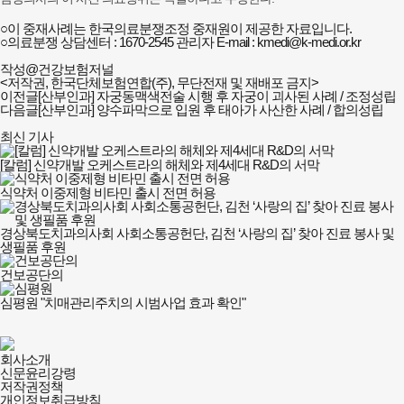
○이 중재사례는 한국의료분쟁조정 중재원이 제공한 자료입니다.
○의료분쟁 상담센터 : 1670-2545 관리자 E-mail : kmedi@k-medi.or.kr
작성@건강보험저널
<저작권, 한국단체보험연합(주), 무단전재 및 재배포 금지>
이전글
[산부인과] 자궁동맥색전술 시행 후 자궁이 괴사된 사례 / 조정성립
다음글
[산부인과] 양수파막으로 입원 후 태아가 사산한 사례 / 합의성립
최신 기사
[칼럼] 신약개발 오케스트라의 해체와 제4세대 R&D의 서막
식약처 이중제형 비타민 출시 전면 허용
경상북도치과의사회 사회소통공헌단, 김천 ‘사랑의 집’ 찾아 진료 봉사 및
생필품 후원
건보공단의
심평원 "치매관리주치의 시범사업 효과 확인"
건강보험저널-
회사소개
필수의료배상보험
신문윤리강령
회사소개
저작권정책
및
개인정보취급방침