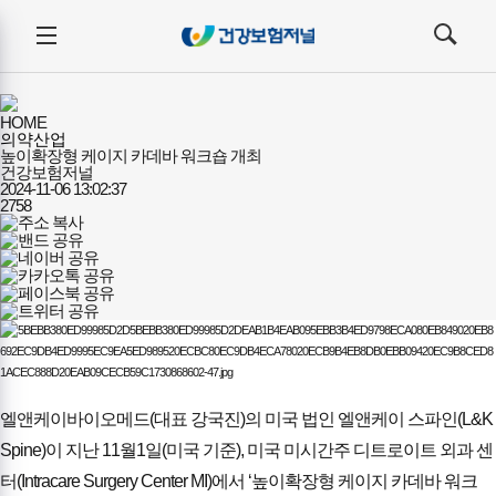
건강보험저널-
전체메뉴
필수의료배상보험
검색
메뉴
열기/
열기/
닫기
닫기
HOME
의약산업
높이확장형 케이지 카데바 워크숍 개최
건강보험저널
2024-11-06 13:02:37
2758
엘앤케이바이오메드(대표 강국진)의 미국 법인 엘앤케이 스파인(L&K
Spine)이 지난 11월1일(미국 기준), 미국 미시간주 디트로이트 외과 센
터(Intracare Surgery Center MI)에서 ‘높이확장형 케이지 카데바 워크