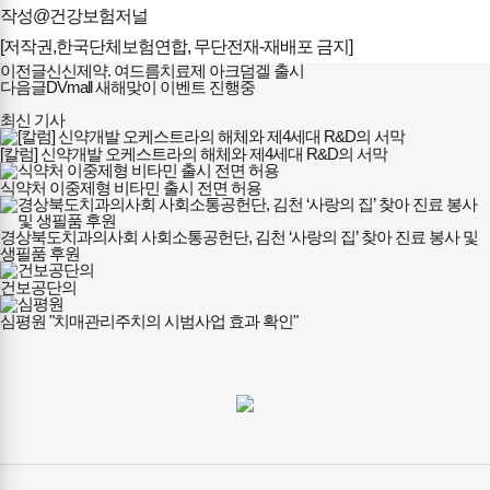
작성@건강보험저널
[저작권,한국단체보험연합, 무단전재-재배포 금지]
이전글
신신제약. 여드름치료제 아크덤겔 출시
다음글
DVmall 새해맞이 이벤트 진행중
최신 기사
[칼럼] 신약개발 오케스트라의 해체와 제4세대 R&D의 서막
식약처 이중제형 비타민 출시 전면 허용
경상북도치과의사회 사회소통공헌단, 김천 ‘사랑의 집’ 찾아 진료 봉사 및
생필품 후원
건보공단의
심평원 "치매관리주치의 시범사업 효과 확인"