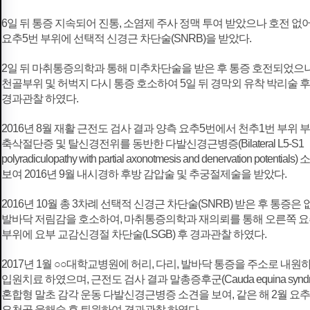
6일 뒤 통증 지속되어 진통, 소염제 주사 정맥 투여 받았으나 호전 없
요추5번 부위에 선택적 신경근 차단술(SNRB)을 받았다.
2일 뒤 마취통증의학과 통해 미추차단술을 받은 후 통증 호전되었으
천골부위 및 허벅지 다시 통증 호소하여 5일 뒤 경막외 유착 박리술 후
경과관찰 하였다.
2016년 8월 재활 근전도 검사 결과 양측 요추5번에서 천추1번 부위 
축삭절단증 및 탈신경전위를 동반한 다발신경근병증(Bilateral L5-S1
polyradiculopathy with partial axonotmesis and denervation potentials
보여 2016년 9월 내시경하 후방 감압술 및 추궁절제술을 받았다.
2016년 10월 총 3차례 선택적 신경근 차단술(SNRB) 받은 후 통증은
발바닥 저림감을 호소하여, 마취통증의학과 재의뢰를 통해 오른쪽 요
부위에 요부 교감신경절 차단술(LSGB) 후 경과관찰 하였다.
2017년 1월 ○○대학교병원에 허리, 다리, 발바닥 통증을 주소로 내원
입원치료 하였으며, 근전도 검사 결과 말총증후군(Cauda equina syndr
혼합형 말초 감각 운동 다발신경근병증 소견을 보여, 같은 해 2월 요추
요천골 융해술 후 퇴원하여 경과관찰 하였다.