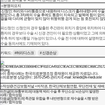
○분쟁의요지
신청인: 허리와 다리통증으로 내원하여 디스크가 흘러내렸다며 수술
받았으나, 총 3차례의 수술 후에도 통증이 지속되고 발목에 힘이 없
걸을 때 다리에 균형이 맞지 않아 뒤뚱뒤뚱 걷게 되는 등 호전되지 않
피신청인: 신청인의 경우 탈출된 추간판의 위치가 중앙에 위치하여 
환자의 경우보다 수술 시 신경 견인이 더 필요한 상황이었고 그에 의
우측 하지 방사통일 가능성이 있으나, 수술 전 이에 대하여 설명하였
수술 동의서에도 기재되어 있다.
키워드:
#허리디스크
# 신경손상
○이 중재사례는 한국의료분쟁조정 중재원이 제공한 자료입니다.
○의료분쟁 상담센터 : 1670-2545 관리자 E-mail : kmedi@k-medi.or.kr
○작성@건강보험저널 <저작권, 한국단체보험연합, 무단전재 및 재배
이전글
[외과/흉부외과] 대동맥 박리 수술 후 무산소성 뇌손상이 발생한
사례 / 합의성립
다음글
[정형외과] 족관절 유합술 후 내반변형으로 재수술을 시행 받은
사례 / 합의성립