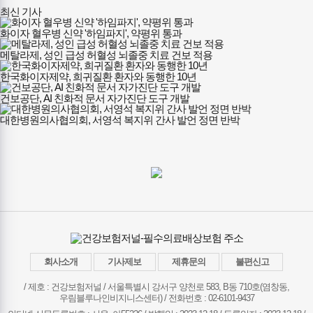
최신 기사
화이자 혈우병 신약 '하임파지', 약평위 통과
메탈라제, 성인 급성 허혈성 뇌졸중 치료 건보 적용
한국화이자제약, 희귀질환 환자와 동행한 10년
건보공단, AI 친화적 문서 자가진단 도구 개발
대한병원의사협의회, 서영석 복지위 간사 발언 정면 반박
회사소개
기사제보
제휴문의
불편신고
/ 제호 : 건강보험저널 /
서울특별시 강서구 양천로 583, B동 710호(염창동,
우림블루나인비지니스센터) / 전화번호 : 02-6101-9437