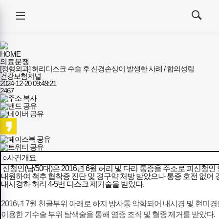
건강보험저널-
전체메뉴
필수의료배상보험
검색
메뉴
열기/
열기/
닫기
닫기
HOME
의료분쟁
[정형외과] 허리디스크 수술 후 신경손상이 발생한 사례 / 합의성립
건강보험저널
2024-12-20 09:49:21
2467
○사건개요
신청인(남/50대)은 2016년 6월 허리 및 다리 통증을 주소로 피신청인
내원하여 척추 협착증 진단 및 경구약 처방 받았으나 통증 호전 없어
내시경하 허리 4-5번 디스크 제거술을 받았다.
2016년 7월 천골부위 아래로 하지 방사통 악화되어 내시경 및 현미경
이용한 기수술 부위 탐색술을 통해 염증 조직 및 혈종 제거를 받았다.