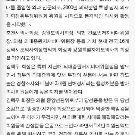
대를 졸업한 외과 전문의로, 2000년 의약분업 투쟁 당시 의료
개혁쟁취투쟁위원회 위원을 시작으로 본격적인 의사회 활동
을 시작했다.
춘천시의사회장, 강원도의사회장, 의협 간호법저지비대위원
장, 의협 의대증원저지비대위원장 등을 거쳐 현재 전국 16개
광역시도의사회장협의회 회장과 강원특별자치도의사회 회장
을 역임하고 있다.
김택우 회장은 특히 지난해 의대증원저지비대위원장을 맡으
면서 정부의 의대증원에 맞서 투쟁의 선봉에 서는 한편 강도
높은 경찰조사와 더불어 3개월 면허정지라는 행정처분을 받아
의사회원들에게 높은 지지를 받아왔다.
김택우 회장은 의협 중앙선관위로부터 당선증을 받은 뒤 당선
소감으로 "엄중한 시기에 회장으로 당선되어 막중한 책임감을
느끼며 두 어깨가 무겁지만, 현 의료대란 사태를 해결해달라는
회원들의 간절함을 온몸으로 느낀다"라면서 "14만 회원권익보
호를 위해 헌신하고 국민 건강을 최우선 가치로 삼는 전문가