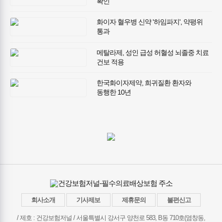
확인"
화이자 혈우병 신약 '하임파지', 약평위
통과
메탈라제, 성인 급성 허혈성 뇌졸중 치료
건보 적용
한국화이자제약, 희귀질환 환자와
동행한 10년
회사소개
기사제보
제휴문의
불편신고
/ 제호 : 건강보험저널 /
서울특별시 강서구 양천로 583, B동 710호(염창동,