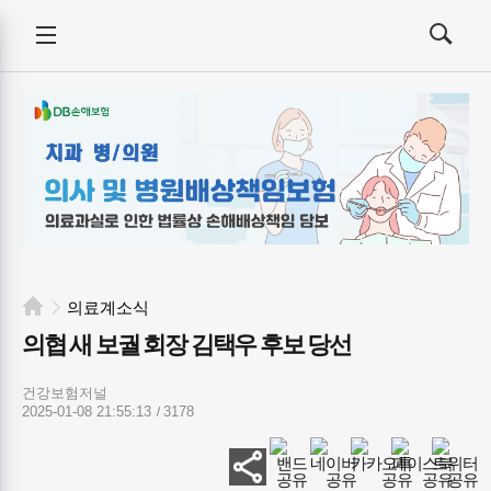
건강보험저널-
전체메뉴
필수의료배상보험
검색
메뉴
열기/
열기/
닫기
닫기
의료계소식
의협 새 보궐 회장 김택우 후보 당선
건강보험저널
2025-01-08 21:55:13
3178