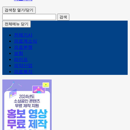
검색창 열기/닫기
검색
전체메뉴 닫기
전체기사
의료계소식
의료분쟁
보험
라이프
의약산업
의료복지