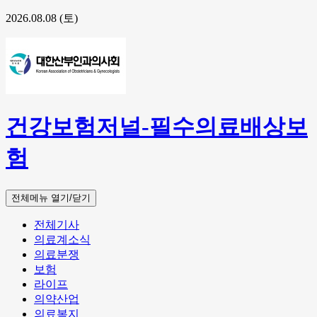
2026.08.08 (토)
건강보험저널-필수의료배상보
험
전체메뉴 열기/닫기
전체기사
의료계소식
의료분쟁
보험
라이프
의약산업
의료복지