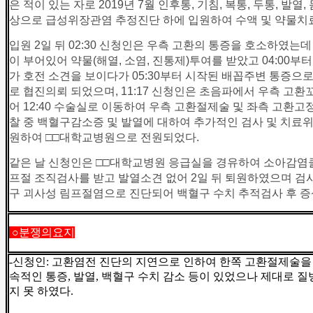
은 적이 있는 자로 2019년 7월 인후통, 기침, 복통, 두통, 발열,
상으로 급성위장관염 추정진단 하에 입원하여 수액 및 약물치
입원 2일 뒤 02:30 신청인은 우측 고환의 통증을 호소하였는
이 부어있어 약물(해열, 소염, 진통제)투여를 받았고 04:00부
가 호전 소견을 보이다가 05:30부터 시작된 배꼽주변 통증으로 
로 협진의뢰 되었으며, 11:17 신청인은 초음파에서 우측 고
어 12:40 수술실로 이동하여 우측 고환절제술 및 좌측 고환
찰 중 백혈구감소증 및 발열에 대하여 추가적인 검사 및 치료위해
원하여 □□대학교병원으로 전원되었다.
같은 날 신청인은 □□대학교병원 응급실을 경유하여 소아감염클
프절 조직검사를 받고 발열소견 없어 2일 뒤 퇴원하였으며 
구 괴사성 림프절염으로 진단되어 백혈구 수치 추적검사 후 증
○분쟁의요지
-
신청인: 고환염전 진단의 지연으로 인하여 한쪽 고환절제술을 
속적인 통증, 발열, 백혈구 수치 감소 등이 있었으나 제대로 
지 못 하였다.