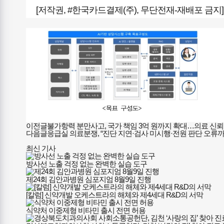
[저작권, #한국카드결제(주), 무단전재-재배포 금지]
이전글
불가항력 분만사고, 국가 책임 3억 원까지 확대…의료 신뢰
다음글
응급실 의료분쟁, “진단 지연·검사 미시행·전원 판단 오류까
최신 기사
방사선 노출 걱정 없는 완벽한 실습 도구
제24회 김안과병원 심포지엄 8월9일 진행
[칼럼] 신약개발 오케스트라의 해체와 제4세대 R&D의 서막
식약처 이중제형 비타민 출시 전면 허용