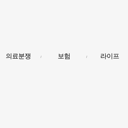
건강보험저널-
필수의료배상보험
의료분쟁
보험
라이프