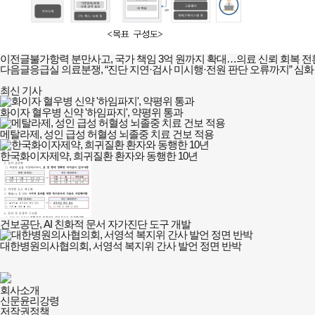
이전글
불가항력 분만사고, 국가 책임 3억 원까지 확대…의료 신뢰 회복 전
다음글
응급실 의료분쟁, “진단 지연·검사 미시행·전원 판단 오류까지” 심화
최신 기사
화이자 혈우병 신약 '하임파지', 약평위 통과
메탈라제, 성인 급성 허혈성 뇌졸중 치료 건보 적용
한국화이자제약, 희귀질환 환자와 동행한 10년
건보공단, AI 친화적 문서 자가진단 도구 개발
대한병원의사협의회, 서영석 복지위 간사 발언 정면 반박
건강보험저널-
회사소개
필수의료배상보험
신문윤리강령
회사소개
저작권정책