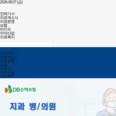
2026.08.07 (금)
건강보험저널-
전체메뉴
필수의료배상보험
전체기사
열기/
의료계소식
닫기
의료분쟁
보험
라이프
의약산업
의료복지
검색창
열기/
검색
닫기
전체메뉴
전체기사
닫기
의료계소식
의료분쟁
보험
라이프
의약산업
의료복지