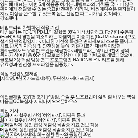
양지혜 대표는 "이번 5개 적응증 허가는 테빔브라의 가치를 국내 더 많은
환자에게 전달할 수 있는 중요한 전환점"이라며, "비원메디슨은 환자들이
치료 여정을 완주할 수 있도록 돕는 진정한 파트너가 될 것"이라고
강조했다.
테빔브라의 차별화된 작용 기전
테빔브라는 PD-1과 PD-L1의 결합을 99% 이상 차단하고, Fc 감마 수용체
(FcγR)와의 결합을 최소화하는 차별화된 이중 기전(Dual Mechanism)으로
설계된 면역항암제다. 이러한 기전적 특성은 면역세포의 소모를 줄이고
치료 반응의 지속성 및 안전성을 높여, 기존 치료가 제한적이었던
환자군에서도 유리한 조건을 제공한다. 테빔브라는 약 1만 4천여 명의
환자가 참여한 총 66건의 글로벌 임상 데이터를 기반으로 개발되었으며,
글로벌 3상 핵심 임상 연구 프로그램인 ‘RATIONALE’ 시리즈를 통해
유효성과 안전성 프로파일을 입증했다.
작성 #건강보험저널
[저작권, #한국카드결제(주), 무단전재-재배포 금지]
이전글
재발 고위험 조기 유방암, 수술 후 보조요법이 삶의 질 바꾸는 핵심
다음글
GC녹십자, 제약바이오오픈하우스
최신 기사
화이자 혈우병 신약 '하임파지', 약평위 통과
메탈라제, 성인 급성 허혈성 뇌졸중 치료 건보 적용