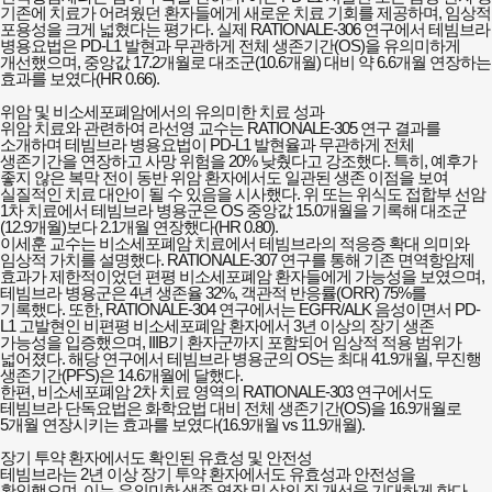
기존에 치료가 어려웠던 환자들에게 새로운 치료 기회를 제공하며, 임상적
포용성을 크게 넓혔다는 평가다. 실제 RATIONALE-306 연구에서 테빔브라
병용요법은 PD-L1 발현과 무관하게 전체 생존기간(OS)을 유의미하게
개선했으며, 중앙값 17.2개월로 대조군(10.6개월) 대비 약 6.6개월 연장하는
효과를 보였다(HR 0.66).
위암 및 비소세포폐암에서의 유의미한 치료 성과
위암 치료와 관련하여 라선영 교수는 RATIONALE-305 연구 결과를
소개하며 테빔브라 병용요법이 PD-L1 발현율과 무관하게 전체
생존기간을 연장하고 사망 위험을 20% 낮췄다고 강조했다. 특히, 예후가
좋지 않은 복막 전이 동반 위암 환자에서도 일관된 생존 이점을 보여
실질적인 치료 대안이 될 수 있음을 시사했다. 위 또는 위식도 접합부 선암
1차 치료에서 테빔브라 병용군은 OS 중앙값 15.0개월을 기록해 대조군
(12.9개월)보다 2.1개월 연장했다(HR 0.80).
이세훈 교수는 비소세포폐암 치료에서 테빔브라의 적응증 확대 의미와
임상적 가치를 설명했다. RATIONALE-307 연구를 통해 기존 면역항암제
효과가 제한적이었던 편평 비소세포폐암 환자들에게 가능성을 보였으며,
테빔브라 병용군은 4년 생존율 32%, 객관적 반응률(ORR) 75%를
기록했다. 또한, RATIONALE-304 연구에서는 EGFR/ALK 음성이면서 PD-
L1 고발현인 비편평 비소세포폐암 환자에서 3년 이상의 장기 생존
가능성을 입증했으며, IIIB기 환자군까지 포함되어 임상적 적용 범위가
넓어졌다. 해당 연구에서 테빔브라 병용군의 OS는 최대 41.9개월, 무진행
생존기간(PFS)은 14.6개월에 달했다.
한편, 비소세포폐암 2차 치료 영역의 RATIONALE-303 연구에서도
테빔브라 단독요법은 화학요법 대비 전체 생존기간(OS)을 16.9개월로
5개월 연장시키는 효과를 보였다(16.9개월 vs 11.9개월).
장기 투약 환자에서도 확인된 유효성 및 안전성
테빔브라는 2년 이상 장기 투약 환자에서도 유효성과 안전성을
확인했으며, 이는 유의미한 생존 연장 및 삶의 질 개선을 기대하게 한다.