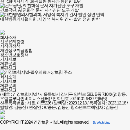
한국화이자제약, 희귀질환 환자와 동행한 10년
건보공단, AI 친화적 문서 자가진단 도구 개발
대한병원의사협의회, 서영석 복지위 간사 발언 정면 반박
건강보험저널-
회사소개
필수의료배상보험
신문윤리강령
회사소개
저작권정책
및
개인정보취급방침
정책안내
청소년보호정책
기사제보
제휴문의
불편신고
회사소개
기사제보
제휴문의
불편신고
/ 제호 : 건강보험저널 /
서울특별시 강서구 양천로 583, B동 710호(염창동,
우림블루나인비지니스센터) / 전화번호 : 02-6101-9437
인터넷
신문등록번호 : 서울, 아55226 / 발행일 : 2023.12.18 / 등록일자 : 2023.12.18 /
발행인: 김동산 / 편집인 : 박종운, 김동산
청소년보호책임자 : 김동산
COPYRIGHT 2024 건강보험저널. All rights reserved.
By Webbridge.