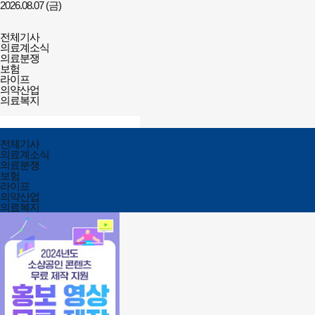
2026.08.07 (금)
건강보험저널-
전체메뉴
필수의료배상보험
전체기사
열기/
의료계소식
닫기
의료분쟁
보험
라이프
의약산업
의료복지
검색창
열기/
검색
닫기
전체메뉴
전체기사
닫기
의료계소식
의료분쟁
보험
라이프
의약산업
의료복지