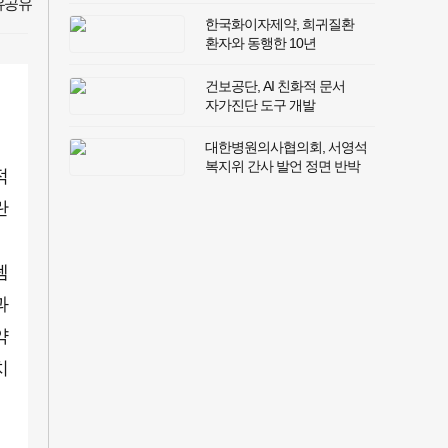
한국화이자제약, 희귀질환
환자와 동행한 10년
건보공단, AI 친화적 문서
자가진단 도구 개발
대한병원의사협의회, 서영석
복지위 간사 발언 정면 반박
적
란
템
과
약
치