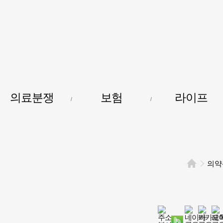
건강보험저널-
필수의료배상보험
의료분쟁
보험
라이프
의약