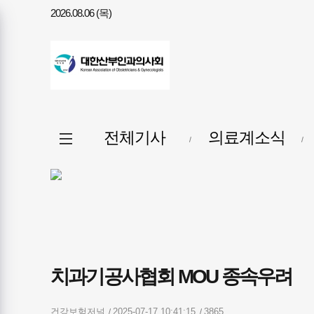
2026.08.06 (목)
메뉴
전체메뉴
전체기사
의료계소식
열기/
닫기
치과기공사협회 MOU 종속우려
건강보험저널
2025-07-17 10:41:15
3865