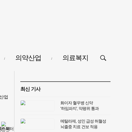
검색창
의약산업
의료복지
열기/
닫기
최신 기사
산업
화이자 혈우병 신약
'하임파지', 약평위 통과
메탈라제, 성인 급성 허혈성
뇌졸중 치료 건보 적용