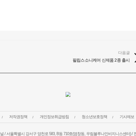
다음글
필립스소니케어 신제품 2종 출시
저작권정책
개인정보취급방침
청소년보호정책
기사제보
널 /
서울특별시 강서구 양천로 583, B동 710호(염창동, 우림블루나인비지니스센터) / 전화번호