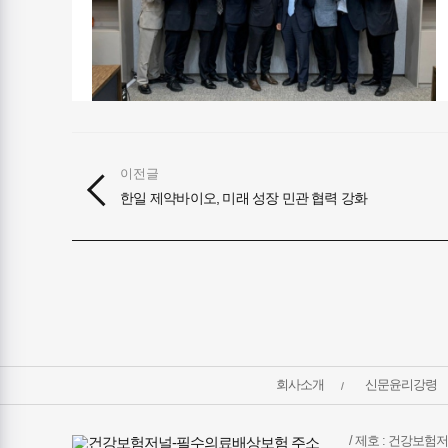
이전글
한일 제약바이오, 미래 성장 민관 협력 강화
건강보험저널-
회사소개
신문윤리강령
필수의료배상보험
회사소개
및
정책안내
/ 제호 : 건강보험저