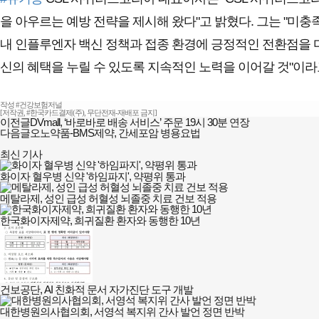
을 아우르는 예방 전략을 제시해 왔다"고 밝혔다. 그는 "미
내 인플루엔자 백신 정책과 접종 환경에 긍정적인 전환점을 마
신의 혜택을 누릴 수 있도록 지속적인 노력을 이어갈 것"이라
작성 #건강보험저널
[저작권, #한국카드결제(주), 무단전재-재배포 금지]
이전글
DVmall, ‘바로바로 배송 서비스’ 주문 19시 30분 연장
다음글
오노약품-BMS제약, 간세포암 병용요법
최신 기사
화이자 혈우병 신약 '하임파지', 약평위 통과
메탈라제, 성인 급성 허혈성 뇌졸중 치료 건보 적용
한국화이자제약, 희귀질환 환자와 동행한 10년
건보공단, AI 친화적 문서 자가진단 도구 개발
대한병원의사협의회, 서영석 복지위 간사 발언 정면 반박