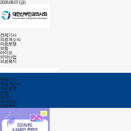
2026.08.07 (금)
건강보험저널-
전체메뉴
필수의료배상보험
전체기사
열기/
의료계소식
닫기
의료분쟁
보험
라이프
의약산업
의료복지
검색창
열기/
검색
닫기
전체메뉴
전체기사
닫기
의료계소식
의료분쟁
보험
라이프
의약산업
의료복지