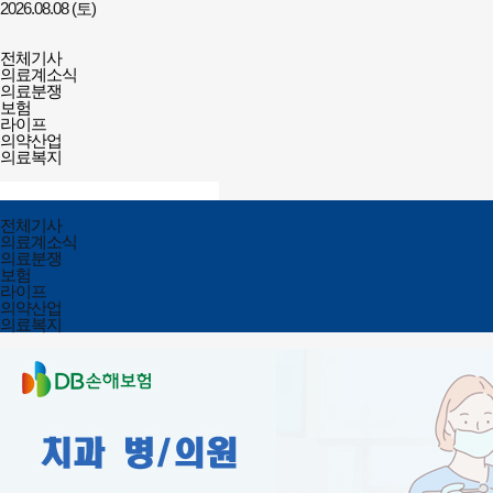
2026.08.08 (토)
건강보험저널-
전체메뉴
필수의료배상보험
전체기사
열기/
의료계소식
닫기
의료분쟁
보험
라이프
의약산업
의료복지
검색창
열기/
검색
닫기
전체메뉴
전체기사
닫기
의료계소식
의료분쟁
보험
라이프
의약산업
의료복지