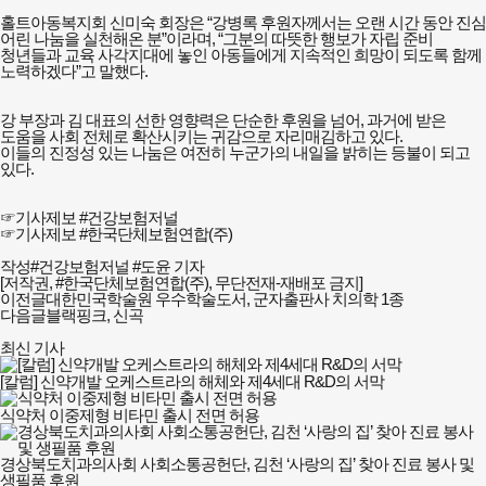
홀트아동복지회 신미숙 회장은 “강병록 후원자께서는 오랜 시간 동안 진심
어린 나눔을 실천해온 분”이라며, “그분의 따뜻한 행보가 자립 준비
청년들과 교육 사각지대에 놓인 아동들에게 지속적인 희망이 되도록 함께
노력하겠다”고 말했다.
강 부장과 김 대표의 선한 영향력은 단순한 후원을 넘어, 과거에 받은
도움을 사회 전체로 확산시키는 귀감으로 자리매김하고 있다.
이들의 진정성 있는 나눔은 여전히 누군가의 내일을 밝히는 등불이 되고
있다.
☞기사제보 #건강보험저널
☞기사제보 #한국단체보험연합(주)
작성#건강보험저널 #도윤 기자
[저작권, #한국단체보험연합(주), 무단전재-재배포 금지]
이전글
대한민국학술원 우수학술도서, 군자출판사 치의학 1종
다음글
블랙핑크, 신곡
최신 기사
[칼럼] 신약개발 오케스트라의 해체와 제4세대 R&D의 서막
식약처 이중제형 비타민 출시 전면 허용
경상북도치과의사회 사회소통공헌단, 김천 ‘사랑의 집’ 찾아 진료 봉사 및
생필품 후원