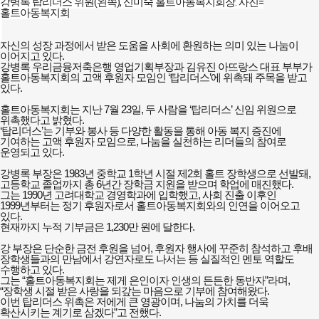
강병록 탑리더스 위원(왼쪽), 신미숙 홀트아동복지회장. 사진=
홀트아동복지회
자신의 성장 과정에서 받은 도움을 사회에 환원하는 의미 있는 나눔이
이어지고 있다.
강병록 우리금융저축은행 영업기획부장과 김유진 아뜨랑스 대표 부부가
홀트아동복지회의 고액 후원자 모임인 ‘탑리더스’에 위촉돼 주목을 받고
있다.
홀트아동복지회는 지난 7월 23일, 두 사람을 ‘탑리더스’ 신임 위원으로
위촉했다고 밝혔다.
‘탑리더스’는 기부와 봉사 등 다양한 활동을 통해 아동 복지 증진에
기여하는 고액 후원자 모임으로, 나눔을 실천하는 리더들의 참여로
운영되고 있다.
강병록 부장은 1983년 중학교 1학년 시절 제2회 홀트 장학생으로 선발돼,
고등학교 졸업까지 총 6년간 장학금 지원을 받으며 학업에 매진했다.
그는 1990년 고려대학교 경영학과에 입학했고, 사회 진출 이후인
1999년부터는 정기 후원자로서 홀트아동복지회와의 인연을 이어오고
있다.
현재까지 누적 기부금은 1,230만 원에 달한다.
강 부장은 단순한 금전 후원을 넘어, 후원자 행사에 꾸준히 참석하고 후배
장학생들과의 만남에서 강연자로도 나서는 등 실질적인 멘토 역할도
수행하고 있다.
그는 “홀트아동복지회는 제게 은인이자 인생의 든든한 동반자”라며,
“장학생 시절 받은 사랑을 되갚는 마음으로 기부에 참여해왔다.
이번 탑리더스 위촉은 저에게 큰 영광이며, 나눔의 가치를 더욱
확산시키는 계기로 삼겠다”고 전했다.