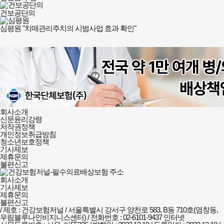
건보공단의
심평원 "치매관리주치의 시범사업 효과 확인"
건강보험저널-
회사소개
필수의료배상보험
신문윤리강령
회사소개
저작권정책
및
개인정보취급방침
정책안내
청소년보호정책
기사제보
제휴문의
불편신고
회사소개
기사제보
제휴문의
불편신고
/ 제호 : 건강보험저널 /
서울특별시 강서구 양천로 583, B동 710호(염창동,
우림블루나인비지니스센터) / 전화번호 : 02-6101-9437
인터넷