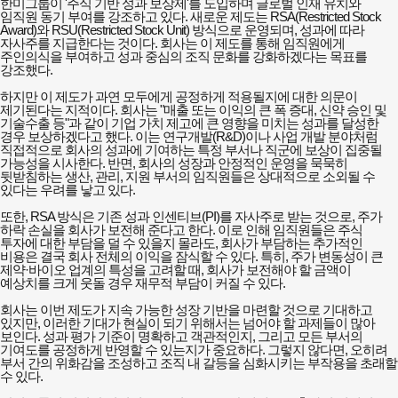
한미그룹이 '주식 기반 성과 보상제'를 도입하며 글로벌 인재 유치와
임직원 동기 부여를 강조하고 있다. 새로운 제도는 RSA(Restricted Stock
Award)와 RSU(Restricted Stock Unit) 방식으로 운영되며, 성과에 따라
자사주를 지급한다는 것이다. 회사는 이 제도를 통해 임직원에게
주인의식을 부여하고 성과 중심의 조직 문화를 강화하겠다는 목표를
강조했다.
하지만 이 제도가 과연 모두에게 공정하게 적용될지에 대한 의문이
제기된다는 지적이다. 회사는 "매출 또는 이익의 큰 폭 증대, 신약 승인 및
기술수출 등"과 같이 기업 가치 제고에 큰 영향을 미치는 성과를 달성한
경우 보상하겠다고 했다. 이는 연구개발(R&D)이나 사업 개발 분야처럼
직접적으로 회사의 성과에 기여하는 특정 부서나 직군에 보상이 집중될
가능성을 시사한다. 반면, 회사의 성장과 안정적인 운영을 묵묵히
뒷받침하는 생산, 관리, 지원 부서의 임직원들은 상대적으로 소외될 수
있다는 우려를 낳고 있다.
또한, RSA 방식은 기존 성과 인센티브(PI)를 자사주로 받는 것으로, 주가
하락 손실을 회사가 보전해 준다고 한다. 이로 인해 임직원들은 주식
투자에 대한 부담을 덜 수 있을지 몰라도, 회사가 부담하는 추가적인
비용은 결국 회사 전체의 이익을 잠식할 수 있다. 특히, 주가 변동성이 큰
제약·바이오 업계의 특성을 고려할 때, 회사가 보전해야 할 금액이
예상치를 크게 웃돌 경우 재무적 부담이 커질 수 있다.
회사는 이번 제도가 지속 가능한 성장 기반을 마련할 것으로 기대하고
있지만, 이러한 기대가 현실이 되기 위해서는 넘어야 할 과제들이 많아
보인다. 성과 평가 기준이 명확하고 객관적인지, 그리고 모든 부서의
기여도를 공정하게 반영할 수 있는지가 중요하다. 그렇지 않다면, 오히려
부서 간의 위화감을 조성하고 조직 내 갈등을 심화시키는 부작용을 초래할
수 있다.