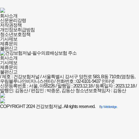
건강보험저널-
회사소개
필수의료배상보험
신문윤리강령
회사소개
저작권정책
및
개인정보취급방침
정책안내
청소년보호정책
기사제보
제휴문의
불편신고
회사소개
기사제보
제휴문의
불편신고
/ 제호 : 건강보험저널 /
서울특별시 강서구 양천로 583, B동 710호(염창동,
우림블루나인비지니스센터) / 전화번호 : 02-6101-9437
인터넷
신문등록번호 : 서울, 아55226 / 발행일 : 2023.12.18 / 등록일자 : 2023.12.18 /
발행인: 김동산 / 편집인 : 박종운, 김동산
청소년보호책임자 : 김동산
COPYRIGHT 2024 건강보험저널. All rights reserved.
By Webbridge.