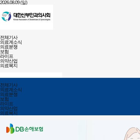
2026.08.09 (일)
건강보험저널-
전체메뉴
필수의료배상보험
전체기사
열기/
의료계소식
닫기
의료분쟁
보험
라이프
의약산업
의료복지
검색창
열기/
검색
닫기
전체메뉴
전체기사
닫기
의료계소식
의료분쟁
보험
라이프
의약산업
의료복지