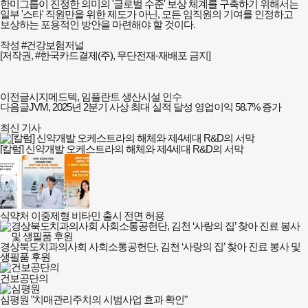
한미그룹이 진정한 의미의 '글로벌 수준' 보상 체계를 구축하기 위해서는
일부 '스타' 직원만을 위한 제도가 아닌, 모든 임직원의 기여를 인정하고
보상하는 포용적인 방안을 마련해야 할 것이다.
작성 #건강보험저널
[저작권, #한국카드결제(주), 무단전재-재배포 금지]
이전글
시지메드텍, 임플란트 생산시설 인수
다음글
JVM, 2025년 2분기 사상 최대 실적 달성 영업이익 58.7% 증가
최신 기사
[칼럼] 신약개발 오케스트라의 해체와 제4세대 R&D의 서막
식약처 이중제형 비타민 출시 전면 허용
경상북도치과의사회 사회소통공헌단, 김천 ‘사랑의 집’ 찾아 진료 봉사 및
생필품 후원
건보공단의
심평원 "치매관리주치의 시범사업 효과 확인"