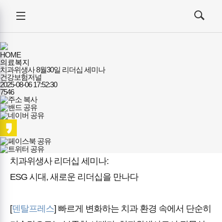
건강보험저널-
전체메뉴
필수의료배상보험
검색
메뉴
열기/
열기/
닫기
닫기
HOME
의료복지
치과위생사 8월30일 리더십 세미나
건강보험저널
2025-08-06 17:52:30
7546
치과위생사 리더십 세미나:
ESG 시대, 새로운 리더십을 만나다
[
덴탈프레스
] 빠르게 변화하는 치과 환경 속에서 단순히