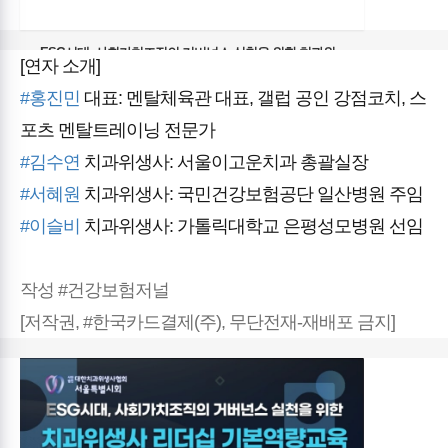
ESG시대, 사회가치조직의 거버넌스 실천을 위한 치과위
[연자 소개]
생사 리더십 신청
교육명: ESG 시대, 사회가치조직의 거버넌스 실천을 위한 치과위
#홍진민
대표: 멘탈체육관 대표, 갤럽 공인 강점코치, 스
생사 리더십 ** 갤럽 강점 진단을 통해 내 안의 강점을 꺼내 전문
포츠 멘탈트레이닝 전문가
성과 영향력을 갖춘 리더로, 변화를 이끄는 치과위생사가 되어보
세요. '나 답게', '나 다운' 치과위생사들의 경험과 지식을 전하는 강
#김수연
치과위생사: 서울이고운치과 총괄실장
의 입니다! ** 일시: 2025년 8월 30일(토) 오전 10시~오후6시 / 총 8
시간 강사: 홍진민 대표 (김수연 총괄 실장, 서혜원 주임 치과위생
#서혜원
치과위생사: 국민건강보험공단 일산병원 주임
사, 이슬비 선임 치과위생사) 장소: 서울시치과위생사회 12층 세
미나실 (이프라자빌딩) / 1호선 서울역, 4호선 회현역 대...
#이슬비
치과위생사: 가톨릭대학교 은평성모병원 선임
forms.gle
작성 #건강보험저널
[저작권, #한국카드결제(주), 무단전재-재배포 금지]