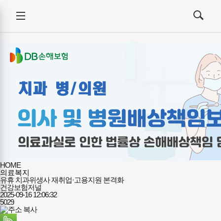
건강보험저널-
전체메뉴
필수의료배상보험
검색
메뉴
열기/
열기/
닫기
닫기
HOME
의료복지
유휴 치과위생사 재취업·고용지원 본격화
건강보험저널
2025-09-16 12:06:32
5029