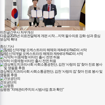
이전글
간무사 처우개선
다음글
2025년 의료전달체계 개편 시작…지역 필수의료 강화·성과 중심
보상제 확대
최신 기사
[칼럼] 신약개발 오케스트라의 해체와 제4세대 R&D의 서막
식약처 이중제형 비타민 출시 전면 허용
경상북도치과의사회 사회소통공헌단, 김천 ‘사랑의 집’ 찾아 진료 봉사 및
생필품 후원
건보공단의
심평원 "치매관리주치의 시범사업 효과 확인"