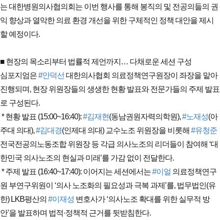
는 대한병원의사협의회는 이번 행사를 통해 봉직의 및 전공의들의 권
익 향상과 열악한 의료 환경 개선을 위한 구체적인 정책 대안을 제시
할 예정이다.
■ 현장의 목소리부터 법률적 제언까지… 다채로운 세션 구성
심포지엄은 
#안덕선
 대한의사협회 의료정책연구원장이 좌장을 맡아 
진행되며, 현장 위원장들의 생생한 현황 발표와 전문가들의 주제 발표
로 구성된다.
 * 현황 발표 (15:00~16:40): 
#김재현
(동남권원자력의학원), 
#노재성
(아
주대 의대), 
#김대경
(인제대 의대) 교수노조 위원장을 비롯해 
#유청준
전국전공의노동조합 위원장 등 각급 의사노조의 리더들이 참여해 ‘대
한민국 의사노조의 현실과 미래’를 가감 없이 전달한다.
 * 주제 발표 (16:40~17:40): 이어지는 세션에서는 
#이얼
 의료정책연구
원 부연구위원이 ‘의사 노조화의 필요성과 극복 과제’를, 법무법인(유
한) LKB평산의 
#이재성
 변호사가 ‘의사노조 확대를 위한 실무적 방
안’을 발표하며 법적·정책적 근거를 뒷받침한다.