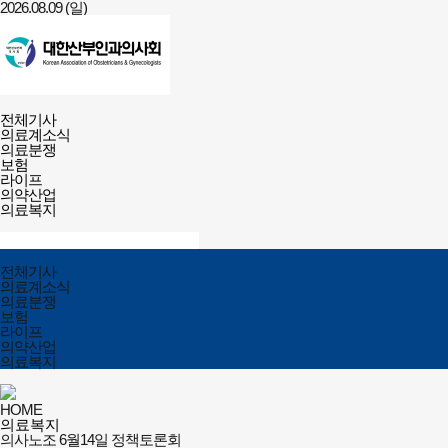
2026.08.09 (일)
건강보험저널-
전체메뉴
필수의료배상보험
전체기사
열기/
의료계소식
닫기
의료분쟁
보험
라이프
의약산업
의료복지
검색창
열기/
검색
닫기
전체메뉴
전체기사
닫기
의료계소식
의료분쟁
보험
라이프
의약산업
의료복지
HOME
의료복지
의사노조 6월14일 정책토론회