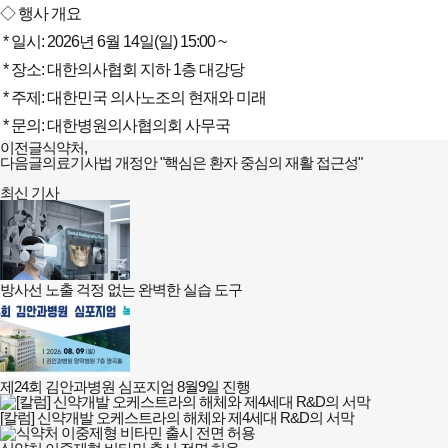
◇ 행사 개요
 * 일시: 2026년 6월 14일(일) 15:00 ~
 * 장소: 대한의사협회 지하 1층 대강당
 * 주제: 대한민국 의사노조의 현재와 미래
 * 문의: 대한병원의사협의회 사무국
이전글
식약처,
다음글
의료기사법 개정안 "핵심은 환자 중심의 재활 접근성"
최신 기사
방사선 노출 걱정 없는 완벽한 실습 도구
제24회 김안과병원 심포지엄 8월9일 진행
[칼럼] 신약개발 오케스트라의 해체와 제4세대 R&D의 서막