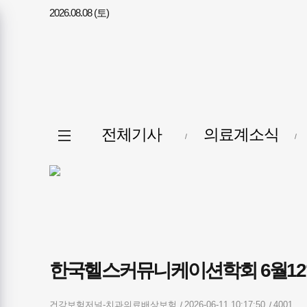
2026.08.08 (토)
메뉴
전체메뉴
전체기사
의료계소식
열기/
닫기
한국헬스커뮤니케이션학회 6월12
건강보험저널-치과의료배상보험
2026-06-11 10:17:50
4001