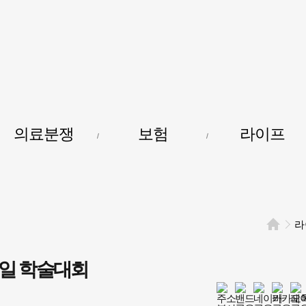
건강보험저널-
필수의료배상보험
의료분쟁
보험
라이프
라
일 학술대회