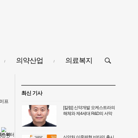
검색창
의약산업
의료복지
열기/
닫기
최신 기사
이프
[칼럼] 신약개발 오케스트라의
해체와 제4세대 R&D의 서막
식약처 이중제형 비타민 출시