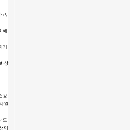
고, 
이해 
하기 
보·상
건강 
 차원
서도 
 생명