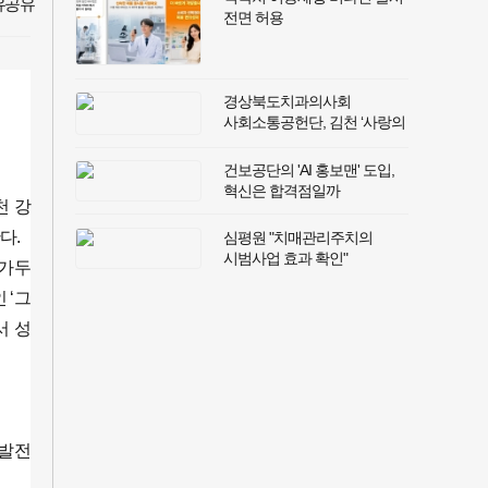
전면 허용
경상북도치과의사회
사회소통공헌단, 김천 ‘사랑의
집’ 찾아 진료 봉사 및 생필품
후원
건보공단의 'AI 홍보맨' 도입,
혁신은 합격점일까
천 강
다.
심평원 "치매관리주치의
시범사업 효과 확인"
 가두
 ‘그
서 성
 발전