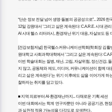
“단순 정보 전달 넘어 생명·돌봄의 공공성으로”... 20
​12일 강원대서 ‘그리고 삶은 계속된다: C.A.R.E. 시대 
​AI 시대 헬스 리터러시, 환경재난 위기 대응, 자살보도 등
[건강보험저널] ​한국헬스커뮤니케이션학회(학회장 김활빈, 
원대학교 사회과학대학에서 ‘그리고 삶은 계속된다: C.A.R
​이번 학술대회는 질병, 재난, 고립, 자살위험, 정신건강
지 않고, 공동체와 제도, 미디어, 커뮤니케이션이 함께 대
리고 삶은 계속된다’는 위기 이후에도 삶을 이어가게 하는
찰하자는 취지를 담고 있다.
​■ 지역 의료부터 AI·환경재난까지... 다채로운 기획 세션
​이번 대회에서는 학계 연구자뿐만 아니라 공공기관, 현
과 실천적 적용 가능성을 다각도로 모색한다.