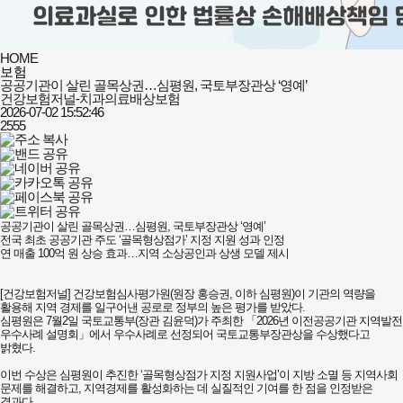
HOME
보험
공공기관이 살린 골목상권…심평원, 국토부장관상 ‘영예’
건강보험저널-치과의료배상보험
2026-07-02 15:52:46
2555
공공기관이 살린 골목상권…심평원, 국토부장관상 ‘영예’
​전국 최초 공공기관 주도 ‘골목형상점가’ 지정 지원 성과 인정
​연 매출 100억 원 상승 효과…지역 소상공인과 상생 모델 제시
​[건강보험저널] ​건강보험심사평가원(원장 홍승권, 이하 심평원)이 기관의 역량을
활용해 지역 경제를 일구어낸 공로로 정부의 높은 평가를 받았다.
심평원은 7월2일 국토교통부(장관 김윤덕)가 주최한 「2026년 이전공공기관 지역발전
우수사례 설명회」에서 우수사례로 선정되어 국토교통부장관상을 수상했다고
밝혔다.
​이번 수상은 심평원이 추진한 ‘골목형상점가 지정 지원사업’이 지방 소멸 등 지역사회
문제를 해결하고, 지역경제를 활성화하는 데 실질적인 기여를 한 점을 인정받은
결과다.