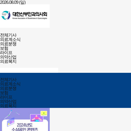
2026.08.09 (일)
건강보험저널-
전체메뉴
필수의료배상보험
전체기사
열기/
의료계소식
닫기
의료분쟁
보험
라이프
의약산업
의료복지
검색창
열기/
검색
닫기
전체메뉴
전체기사
닫기
의료계소식
의료분쟁
보험
라이프
의약산업
의료복지