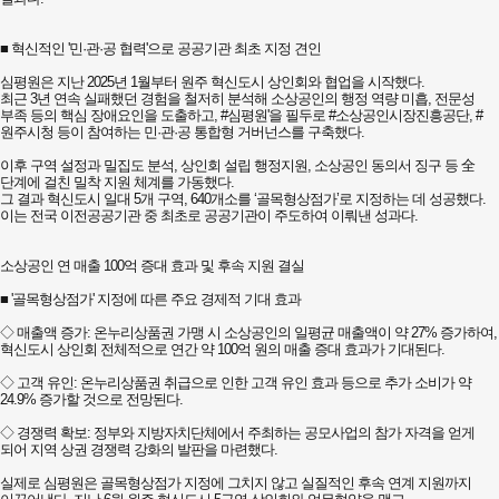
■ ​혁신적인 '민·관·공 협력'으로 공공기관 최초 지정 견인
​심평원은 지난 2025년 1월부터 원주 혁신도시 상인회와 협업을 시작했다.
최근 3년 연속 실패했던 경험을 철저히 분석해 소상공인의 행정 역량 미흡, 전문성
부족 등의 핵심 장애요인을 도출하고, #심평원'을 필두로 #소상공인시장진흥공단, #
원주시청 등이 참여하는 민·관·공 통합형 거버넌스를 구축했다.
​이후 구역 설정과 밀집도 분석, 상인회 설립 행정지원, 소상공인 동의서 징구 등 全
단계에 걸친 밀착 지원 체계를 가동했다.
그 결과 혁신도시 일대 5개 구역, 640개소를 ‘골목형상점가’로 지정하는 데 성공했다.
이는 전국 이전공공기관 중 최초로 공공기관이 주도하여 이뤄낸 성과다.
​소상공인 연 매출 100억 증대 효과 및 후속 지원 결실
​■ '골목형상점가' 지정에 따른 주요 경제적 기대 효과
◇ ​매출액 증가: 온누리상품권 가맹 시 소상공인의 일평균 매출액이 약 27% 증가하여,
혁신도시 상인회 전체적으로 연간 약 100억 원의 매출 증대 효과가 기대된다.
◇ ​고객 유인: 온누리상품권 취급으로 인한 고객 유인 효과 등으로 추가 소비가 약
24.9% 증가할 것으로 전망된다.
◇ ​경쟁력 확보: 정부와 지방자치단체에서 주최하는 공모사업의 참가 자격을 얻게
되어 지역 상권 경쟁력 강화의 발판을 마련했다.
​실제로 심평원은 골목형상점가 지정에 그치지 않고 실질적인 후속 연계 지원까지