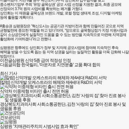
이끌어냈다. 지난 6월 원주 혁신도시 5구역 상인회와 업무협약을 맺고
중소벤처기업부 주최 ‘유망 골목상권’ 공모 사업 선정을 지원한 결과, 최종 공모에
선정되어 3.7억 원의 사업비를 확보하는 쾌거를 거뒀다.
상인회는 이 재원을 골목상권 브랜드 개발, 로컬 창업 생태계 조성, 디지털 마케팅
등에 활용할 계획이다.
#​홍승권 심평원장은 “혁신도시는 공공기관 지방이전과 함께 만들어진 곳으로 지역
균형발전에 중요한 역할을 하고 있다”라며, “앞으로도 골목형상점가 지정 지원사업과
같이 소상공인에게 실질적인 도움을 줄 수 있는 방안을 지속적으로 마련해 지역경제
활성화에 기여하겠다”라고 전했다.
​심평원은 향후에도 상인회가 정부 및 지자체 공모사업에 참여해 지속적인 후속
혜택을 받을 수 있도록 돕는 등 지역 상권을 살리는 실질적인 활동을 더욱 강화해 나갈
방침이다.
이전글
심평원 신약 5종 급여 적정성 인정
다음글
의협·한국릴리, ‘마운자로 지연분출’ 교품 확대 합의
최신 기사
[칼럼] 신약개발 오케스트라의 해체와 제4세대 R&D의 서막
식약처 이중제형 비타민 출시 전면 허용
경상북도치과의사회 사회소통공헌단, 김천 ‘사랑의 집’ 찾아 진료 봉사 및
생필품 후원
건보공단의
심평원 "치매관리주치의 시범사업 효과 확인"