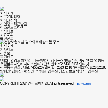
건강보험저널-
회사소개
필수의료배상보험
신문윤리강령
회사소개
저작권정책
및
개인정보취급방침
정책안내
청소년보호정책
기사제보
제휴문의
불편신고
회사소개
기사제보
제휴문의
불편신고
/ 제호 : 건강보험저널 /
서울특별시 강서구 양천로 583, B동 710호(염창동,
우림블루나인비지니스센터) / 전화번호 : 02-6101-9437
인터넷
신문등록번호 : 서울, 아55226 / 발행일 : 2023.12.18 / 등록일자 : 2023.12.18 /
발행인: 김동산 / 편집인 : 박종운, 김동산
청소년보호책임자 : 김동산
COPYRIGHT 2024 건강보험저널. All rights reserved.
By Webbridge.