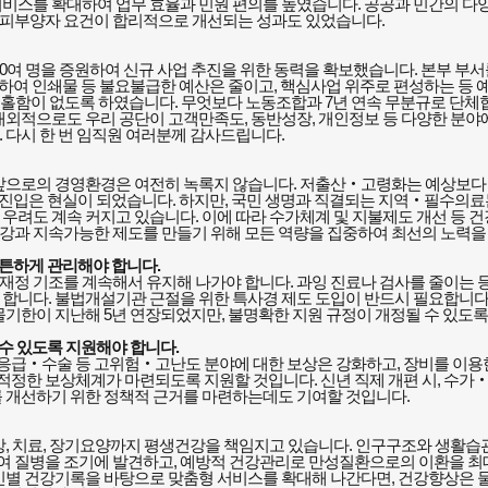
서비스를 확대하여 업무 효율과 민원 편의를 높였습니다
.
공공과 민간의 다
 피부양자 요건이 합리적으로 개선되는 성과도 있었습니다
.
0
여 명을 증원하여 신규 사업 추진을 위한 동력을 확보했습니다
.
본부 부서
하여 인쇄물 등 불요불급한 예산은 줄이고
,
핵심사업 위주로 편성하는 등 
소홀함이 없도록 하였습니다
.
무엇보다 노동조합과
7
년 연속 무분규로 단체
 대외적으로도 우리 공단이 고객만족도
,
동반성장
,
개인정보 등 다양한 분야
.
다시 한 번 임직원 여러분께 감사드립니다
.
앞으로의 경영환경은 여전히 녹록지 않습니다
.
저출산
‧
고령화는 예상보다
진입은 현실이 되었습니다
.
하지만
,
국민 생명과 직결되는 지역
‧
필수의료
 우려도 계속 커지고 있습니다
.
이에 따라 수가체계 및 지불제도 개선 등 
건강과 지속가능한 제도를 만들기 위해 모든 역량을 집중하여 최선의 노력을
튼튼하게 관리해야 합니다
.
재정 기조를 계속해서 유지해 나가야 합니다
.
과잉 진료나 검사를 줄이는 
 합니다
.
불법개설기관 근절을 위한 특사경 제도 도입이 반드시 필요합니
몰기한이 지난해
5
년 연장되었지만
,
불명확한 지원 규정이 개정될 수 있도록
 수 있도록 지원해야 합니다
.
응급
‧
수술 등 고위험
‧
고난도 분야에 대한 보상은 강화하고
,
장비를 이용
 적정한 보상체계가 마련되도록 지원할 것입니다
.
신년 직제 개편 시
,
수가
 개선하기 위한 정책적 근거를 마련하는데도 기여할 것입니다
.
방
,
치료
,
장기요양까지 평생건강을 책임지고 있습니다
.
인구구조와 생활습
여 질병을 조기에 발견하고
,
예방적 건강관리로 만성질환으로의 이환을 최
인별 건강기록을 바탕으로 맞춤형 서비스를 확대해 나간다면
,
건강향상은 