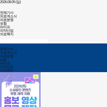
2026.08.09 (일)
건강보험저널-
전체메뉴
필수의료배상보험
전체기사
열기/
의료계소식
닫기
의료분쟁
보험
라이프
의약산업
의료복지
검색창
열기/
검색
닫기
전체메뉴
전체기사
닫기
의료계소식
의료분쟁
보험
라이프
의약산업
의료복지