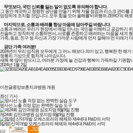
무엇보다
,
국민 신뢰를 잃는 일이 없도록 유의해야 합니다
.
그 동안 깨끗하고 청렴한 공단을 만들기 위해 자율 점검과 리스크 관리를 
엄정하게 조치할 것입니다
.
모두 힘을 모아 올해를
‘
비위행위
ZERO’
의 해
마지막으로
,
소통과 배려를 항상 마음에 담아주길 바랍니다
.
소통과 배려는 우리가 현장에서 매일 만나는 국민을 이해하고 공감하기 
진솔하고 정직하게 소통하면서
,
서로를 존중하고 배려하는 마음을 새겨 
가족
,
동료
,
친구 등 자신과 가장 가까운 사람에게 먼저 잘해야 먼 미래가 
공단 가족 여러분
!
2024
년이 우리 임직원 모두에게 그 어느 해보다 의미 있고
,
행복한 한 해가
청룡의 기상으로 힘차게 나아갑시다
.
새해 복 많이 받으시고
,
여러분 가정에 늘 건강과 행복이 가득하길 기원합
2024
년
1
월
2
일
이전글
중앙보훈치과병원 개원
최신 기사
방사선 노출 걱정 없는 완벽한 실습 도구
제24회 김안과병원 심포지엄 8월9일 진행
[칼럼] 신약개발 오케스트라의 해체와 제4세대 R&D의 서막