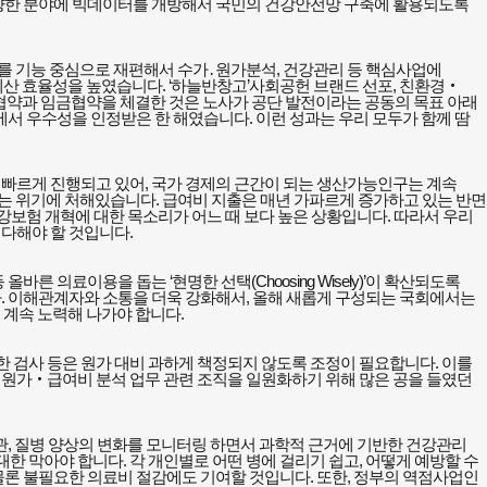
양한 분야에 빅데이터를 개방해서 국민의 건강안전망 구축에 활용되도록
를 기능 중심으로 재편해서 수가
․
원가분석
,
건강관리 등 핵심사업에
예산 효율성을 높였습니다
. ‘
하늘반창고
’
사회공헌 브랜드 선포
,
친환경
‧
협약과 임금협약을 체결한 것은 노사가 공단 발전이라는 공동의 목표 아래
에서 우수성을 인정받은 한 해였습니다
.
이런 성과는 우리 모두가 함께 땀
 빠르게 진행되고 있어
,
국가 경제의 근간이 되는 생산가능인구는 계속
는 위기에 처해있습니다
.
급여비 지출은 매년 가파르게 증가하고 있는 반면
건강보험 개혁에 대한 목소리가 어느 때 보다 높은 상황입니다
.
따라서 우리
 다해야 할 것입니다
.
등 올바른 의료이용을 돕는
‘
현명한 선택
(Choosing Wisely)’
이 확산되도록
다
.
이해관계자와 소통을 더욱 강화해서
,
올해 새롭게 구성되는 국회에서는
 계속 노력해 나가야 합니다
.
한 검사 등은 원가 대비 과하게 책정되지 않도록 조정이 필요합니다
.
이를
‧
원가
‧
급여비 분석 업무 관련 조직을 일원화하기 위해 많은 공을 들였던
관
,
질병 양상의 변화를 모니터링 하면서 과학적 근거에 기반한 건강관리
대한 막아야 합니다
.
각 개인별로 어떤 병에 걸리기 쉽고
,
어떻게 예방할 수
물론 불필요한 의료비 절감에도 기여할 것입니다
.
또한
,
정부의 역점사업인