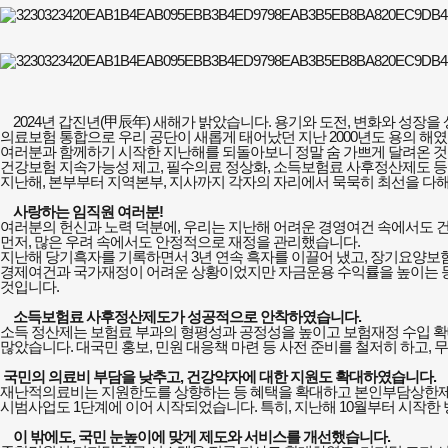
2024
년 갑진년
(
甲辰年
)
새해가 밝았습니다
.
용기와 도전
,
변화와 성장을 
의료보험 통합으로 우리 공단이 새롭게 태어났던 지난
2000
년도 용의 해
여러분과 함께하기 시작한 지난해를 되돌아보니 정말 숨 가쁘게 달려온 
건강보험 지속가능성 제고
,
필수의료 정상화
,
소득보험료 사후정산제도 등
지난해
,
본부부터 지역본부
,
지사까지 각자의 자리에서 묵묵히 최선을 다
사랑하는 임직원 여러분
!
여러분의 헌신과 노력 덕분에
,
우리는 지난해 어려운 경영여건 속에서도 
먼저
,
많은 우려 속에서도 안정적으로 재정을 관리했습니다
.
지난해 당기흑자를 기록하면서
3
년 연속 흑자를 이끌어 냈고
,
장기요양보험
경제여건과 국가재정이 어려운 상황이었지만 자금운용 수익률을 높이는 
것입니다
.
소득보험료 사후정산제도가 성공적으로 안착하였습니다
.
소득 정산제는 보험료 부과의 형평성과 공정성을 높이고 보험재정 수입 
많았습니다
.
대국민 홍보
,
민원 대응책 마련 등 사전 준비를 철저히 하고
,
무
국민의 의료비 부담을 낮추고
,
건강약자에 대한 지원도 확대하였습니다
.
재난적의료비는 지원한도를 상향하는 등 혜택을 확대하고 본인부담상한제
시범사업도
1
단계에 이어 시작되었습니다
.
특히
,
지난해
10
월부터 시작한 
이 밖에도
,
국민 눈높이에 맞게 제도와 서비스를 개선했습니다
.