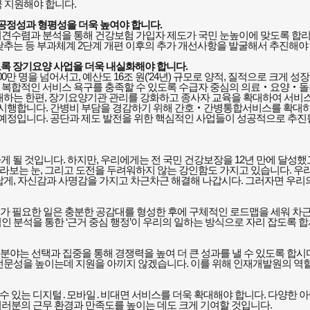
극 지원해야 합니다
.
공정성과 형평성을 더욱 높여야 합니다
.
견수렴과 분석을 통해 건강보험 가입자 제도가 국민 눈높이에 맞도록 합
낮추는 등 부과체계
2
단계 개편 이후의 추가 개선사항을 발굴해서 추진해야
도록 장기요양 사업을 더욱 내실화해야 합니다
.
00
만 명을 넘어서고
,
예산도
16
조 원
(’24
년
)
규모로 양적
,
질적으로 크게 성
복합적인 서비스 욕구를 충족할 수 있도록 수급자 중심의 의료
‧
요양
‧
돌
대하는 한편
,
장기요양기관 관리를 강화하고 종사자 교육을 확대하여 서비스
 시행합니다
.
간병비 부담을 경감하기 위해 간호
‧
간병통합서비스를 확대
 예정입니다
.
공단과 제도 발전을 위한 핵심적인 사업들이 성공적으로 추진
하게 될 것입니다
.
하지만
,
우리에게는 전 국민 건강보장을
12
년 만에 달성했
바라보는 눈
,
그리고 도전을 두려워하지 않는 강인함도 가지고 있습니다
.
우
답게
,
자신감과 사명감을 가지고 차근차근 해결해 나갑시다
.
그러자면 우리의
가 필요한 일은 충분한 공감대를 형성한 후에 구체적인 로드맵을 세워 차
인 분석을 통한
‘
근거 중심 행정
’
이 우리의 일하는 방식으로 자리 잡도록 
 분야는 선택과 집중을 통해 경쟁력을 높여 더 큰 성과를 낼 수 있도록 합시
전문성을 높이는데 지원을 아끼지 않겠습니다
.
이를 위해 인재개발원의 역
수 있는 디지털
․
모바일
․
비대면 서비스를 더욱 확대해야 합니다
.
다양한 아
여러분의 근무 환경과 만족도를 높이는 데도 크게 기여할 것입니다
.