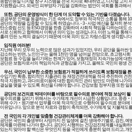
종합민원실 디지털 창구 시스템을 전국 지사로 확대하였고
,
디지털 고지 
지원했습니다
.
외국인 피부양자 가입을 강화하는 법안이 국회를 통과해서
또한
,
공단의 운영방식이 한 단계 더 도약할 수 있는 기반을 다졌습니다
.
공공부문 인력을 동결하는 기조 속에서도 정부와 적극적인 소통을 통해
10
공단의 역량을 집중할 수 있도록 하였습니다
. - 3 -
사업 예산을 철저히 분석
탄소중립 선도 등
ESG
경영을 한층 강화하여 사회적 책임을 다하는데도 
서로 신뢰하고 협력해서 이뤄낸 의미 있는 성과입니다
.
이런 노력을 통해
흘려 만든 노력의 결실이기 때문에 더욱 의미 있고 자랑스럽게 생각합니다
임직원 여러분
!
지난해 우리 모두의 노력으로 많은 성과가 있었지만
,
우리 공단을 둘러싼 
감소하는 반면
,
노인인구는 올해
1
천만 명을 넘어설 전망으로
,
초고령사회 
보험료 등 수입을 늘리기에는 한계가 있어
,
보험재정의 지속가능성에 대한
공단은 보험자로서의 책임의식과 균형감을 가지고
,
올해도 국민의 평생 
우선
,
국민이 납부한 소중한 보험료가 적절하게 쓰이도록 보험재정을 
수입기반 확충
,
합리적인 지출관리 등 재정건전대책을 적극 추진하여 건전
적극 지원하고
,
과다의료이용에 대한 합리적인 관리 방안도 마련해 나가야
결실을 맺을 수 있도록 최선을 다해야 합니다
.
건강보험 정부지원 또한 일
공단의 보건의료 빅데이터를 바탕으로 필수의료 분야에 적정 보상이 될
필수의료를 살리기 위해서는 수가체계 개선이 시급한 상황입니다
.
중증
‧
위해 수가
‧
원가분석 업무를 더욱 적극적으로 수행하여 필수의료 분야에
이유입니다
.
앞으로 분석 자료와 경험이 축적되면
,
수가체계 및 지불제도를
전 국민의 각 개인별 맞춤형 건강관리체계를 더욱 강화해야 합니다
.
공단은 국민의 출생부터 사망까지 전 일생에 걸친 생애주기별로
,
검진
,
예
체계를 마련해 나가야 합니다
.
공단이 시행하는 건강검진체계를 내실화하
있는지 맞아야 할 백신은 무엇인지 등을 국민에게 충분히 알려 드리고
,
개