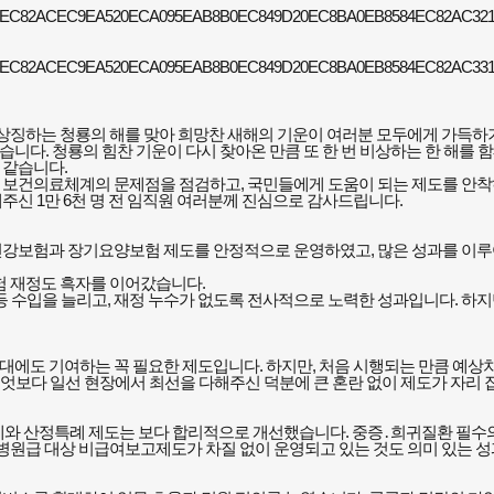
상징하는 청룡의 해를 맞아 희망찬 새해의 기운이 여러분 모두에게 가득
였습니다
.
청룡의 힘찬 기운이 다시 찾아온 만큼 또 한 번 비상하는 한 해를 
것 같습니다
.
 보건의료체계의 문제점을 점검하고
,
국민들에게 도움이 되는 제도를 안착하
해주신
1
만
6
천 명 전 임직원 여러분께 진심으로 감사드립니다
.
건강보험과 장기요양보험 제도를 안정적으로 운영하였고
,
많은 성과를 이루
 재정도 흑자를 이어갔습니다
.
등 수입을 늘리고
,
재정 누수가 없도록 전사적으로 노력한 성과입니다
.
하지
확대에도 기여하는 꼭 필요한 제도입니다
.
하지만
,
처음 시행되는 만큼 예상치
엇보다 일선 현장에서 최선을 다해주신 덕분에 큰 혼란 없이 제도가 자리 
와 산정특례 제도는 보다 합리적으로 개선했습니다
.
중증
․
희귀질환 필수
병원급 대상 비급여보고제도가 차질 없이 운영되고 있는 것도 의미 있는 성