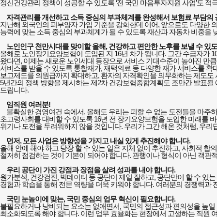
정신건강관리 정책이 성공할 수 있도록
‘
전 국민 마음투자지원 사업
’
도 적
자격관리를 개선하고 소득 중심의 부과체계를 완성해서 보험료 부담의 
지난해 외국인의 피부양자 가입 기준을 강화한데 이어
,
앞으로도 다양한 의
능력에 맞는 소득 중심의 부과체계가 될 수 있도록 재산과 자동차 비중을 
노인인구 천만시대를 맞이할 올해
,
건강하고 편안한 노후를 보낼 수 있
올해로 노인장기요양보험이 도입된 지
16
년 차가 됩니다
.
그간 수급자가
1
왔다면
,
이제는 새로운 노인세대 등장으로 서비스 기대수준이 높아진 만큼 
서비스를 받을 수 있도록 통합재가
,
재택의료 등 다양한 재가 서비스를 확
보고제도를 의원급까지 확대하고
,
환자의 자격확인을 의무화하는 제도도
5
년간의 정책 방향을 제시하는 제
2
차 건강보험종합계획도 조만간 발표될
드립니다
.
임직원 여러분
!
불확실한 경영여건 속에서
,
올해도 우리는 피할 수 없는 도전들을 마주
초고령사회를 대비할 수 있도록
16
년 전 장기요양보험을 도입한 미래를 
위기나 도전을 두려워하지 않을 것입니다
.
우리가 그간 해온 것처럼
,
우리
먼저
,
모든 사업은 방향성을 가지고 내실 있게 추진해야 합니다
.
올해 안에 해야 하고 당장 할 수 있는 일은 지체 없이 추진하고
,
사회적 합의
철저히 점검하는 것이 기본이 되어야 합니다
.
관행이나 형식이 아닌 객관적
우리 공단이 가진 강점과 장점을 살려 성과를 내야 합니다
.
원가분석
,
건강검진
,
빅데이터 등 공단이 제일 잘하고
,
공단만이 할 수 있는
경험과 학습을 통해 전문 역량을 더욱 키워야 합니다
.
여러분의 경쟁력과 
국민 눈높이에 맞는
,
국민 중심의 업무 혁신이 필요합니다
.
불필요하거나 낭비되는 요소는 없애면서
,
국민의 접근성과 편의성을 높일 
최소화되도록 해야 합니다
.
이런 업무 효율화는 현장에서 고생하는 직원 