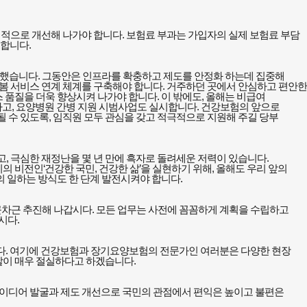
리적으로 개선해 나가야 합니다
.
보험료 부과는 가입자의 실제 보험료 부담
 합니다
.
장했습니다
.
그동안은 인프라를 확충하고 제도를 안정화 하는데 집중해
봄 서비스 연계 체계를 구축해야 합니다
.
거주하던 곳에서 안심하고 편안한
 품질을 더욱 향상시켜 나가야 합니다
.
이 밖에도
,
올해는 비급여
하고
,
요양병원 간병 지원 시범사업도 실시합니다
.
건강보험의 앞으로
될 수 있도록
,
임직원 모두 관심을 갖고 적극적으로 지원해 주길 당부
고
,
극심한 재정난을 몇 년 만에 흑자로 돌려세운 저력이 있습니다
.
리의 비전인
‘
건강한 국민
,
건강한 삶
’
을 실현하기 위해
,
올해도 우리 앞의
 일하는 방식도 한 단계 발전시켜야 합니다
.
근차근 추진해 나갑시다
.
모든 업무는 사전에 꼼꼼하게 계획을 수립하고
합시다
.
다
.
여기에 건강보험과 장기요양보험의 전문가인 여러분은 다양한 현장
할이 매우 절실하다고 하겠습니다
.
이디어 발굴과 제도 개선으로 국민의 관점에서 편익은 높이고 불편은