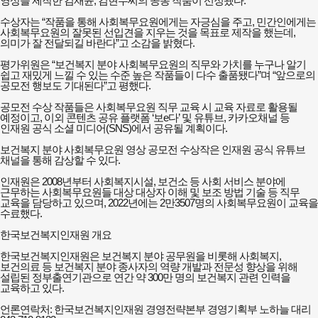
영상을 제작한 김재윤, 김현수씨의 공동 작품이 선정됐다.
수상자는 “작품을 통해 사회복무요원에게는 자긍심을 주고, 민간인에게는
사회복무요원의 잘못된 선입견을 지우는 것을 목표로 제작을 했는데,
의미가 잘 전달되길 바란다”고 소감을 밝혔다.
평가위원은 “보건복지 분야 사회복무요원의 직무와 가치를 누구나 알기
쉽고 재밌게 느낄 수 있는 수준 높은 작품들이 다수 출품됐다”며 “앞으로의
공모전 행보도 기대된다”고 평했다.
공모전 수상 작품들은 사회복무요원 직무 교육 시 교육 자료로 활용될
예정이고, 이외 콘텐츠 공유 플랫폼 ‘보e다’ 및 유튜브, 카카오채널 등
인재원 공식 소셜 미디어(SNS)에서 공유될 계획이다.
보건복지 분야 사회복무요원 영상 공모전 수상작은 인재원 공식 유튜브
채널을 통해 감상할 수 있다.
인재원은 2008년부터 사회복지시설, 보건소 등 사회 서비스 분야에
근무하는 사회복무요원들 대상 대상자 이해 및 보조 방법 기술 등 직무
교육을 담당하고 있으며, 2022년에는 2만3507명의 사회복무요원이 교육을
수료했다.
한국보건복지인재원 개요
한국보건복지인재원은 보건복지 분야 공무원을 비롯해 사회복지,
보건의료 등 보건복지 분야 종사자의 역량 개발과 전문성 향상을 위해
설립된 정부출연기관으로 연간 약 300만 명의 보건복지 관련 인력을
교육하고 있다.
언론연락처: 한국보건복지인재원 경영전략본부 경영기획부 노하늘 대리