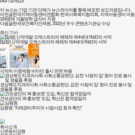
043-710-9123
이 뉴스는 기업·기관·단체가 뉴스와이어를 통해 배포한 보도자료입니다.
이전글
한국지역아동센터연합회-한국사회복지협의회, 지역아동센터 아동
324명에 겨울방학 급식비 지원
다음글
한국보건복지인재원, 2022년 우수 콘텐츠기관상 수상
최신 기사
[칼럼] 신약개발 오케스트라의 해체와 제4세대 R&D의 서막
식약처 이중제형 비타민 출시 전면 허용
경상북도치과의사회 사회소통공헌단, 김천 ‘사랑의 집’ 찾아 진료 봉사 및
생필품 후원
건보공단의 'AI 홍보맨' 도입, 혁신은 합격점일까
심평원 "치매관리주치의 시범사업 효과 확인"
건강보험저널-
회사소개
필수의료배상보험
신문윤리강령