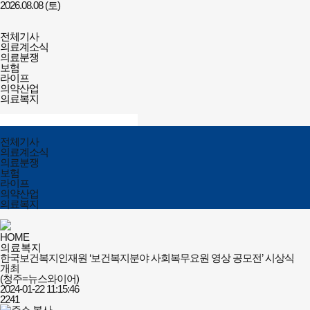
2026.08.08 (토)
건강보험저널-
전체메뉴
필수의료배상보험
전체기사
열기/
의료계소식
닫기
의료분쟁
보험
라이프
의약산업
의료복지
검색창
열기/
검색
닫기
전체메뉴
전체기사
닫기
의료계소식
의료분쟁
보험
라이프
의약산업
의료복지
HOME
의료복지
한국보건복지인재원 ‘보건복지분야 사회복무요원 영상 공모전’ 시상식
개최
(청주=뉴스와이어)
2024-01-22 11:15:46
2241