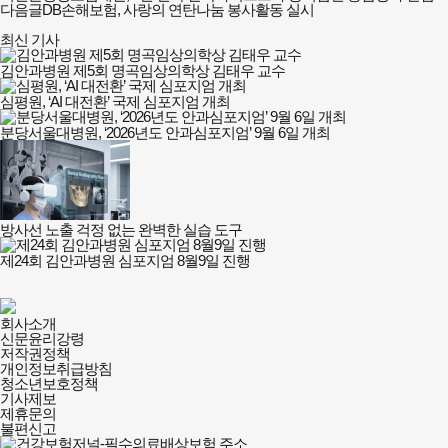
다음글
DB손해보험, 사랑의 연탄나눔 봉사활동 실시
최신 기사
김안과병원 제5회 명곡임상의학상 김태우 교수
심평원, ‘AI 대전환’ 국제 심포지엄 개최
분당서울대병원, ‘2026년도 안과심포지엄’ 9월 6일 개최
방사선 노출 걱정 없는 완벽한 실습 도구
제24회 김안과병원 심포지엄 8월9일 진행
건강보험저널-
회사소개
필수의료배상보험
신문윤리강령
회사소개
저작권정책
및
개인정보취급방침
정책안내
청소년보호정책
기사제보
제휴문의
불편신고