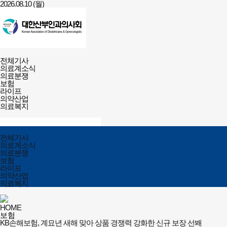
2026.08.10 (월)
건강보험저널-
전체메뉴
필수의료배상보험
전체기사
열기/
의료계소식
닫기
의료분쟁
보험
라이프
의약산업
의료복지
검색창
열기/
검색
닫기
전체메뉴
전체기사
닫기
의료계소식
의료분쟁
보험
라이프
의약산업
의료복지
HOME
보험
KB손해보험, 계묘년 새해 맞아 상품 경쟁력 강화한 신규 보장 선봬