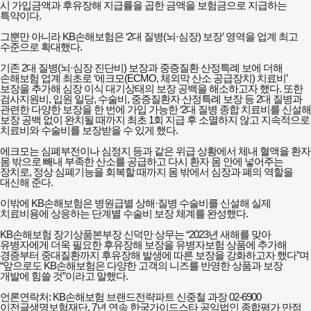
시 가입금액과 후유장해 지급률을 곱한 금액을 보험금으로 지급하는
특약이다.
그뿐만 아니라 KB손해보험은 ‘2대 질병(뇌·심장) 보장’ 영역을 업계 최고
수준으로 확대했다.
기존 2대 질병(뇌·심장 진단비) 보장과 중증질환 산정특례 보에 더해
손해보험 업계 최초로 ‘에크모(ECMO, 체외막 산소 공급장치) 치료비’
보장을 추가해 심장 이식 대기상태의 보장 공백을 해소하고자 했다. 또한
검사지원비, 입원 일당, 수술비, 중증질환자 산정특례 보장 등 2대 질병과
관련한 다양한 보장을 한 번에 가입 가능한 ‘2대 질병 종합 치료비를 신설해
보장 공백 없이 완치될 때까지 최초 1회 지급 후 소멸하지 않고 지속적으로
치료비와 수술비를 보장받을 수 있게 했다.
에크모는 심폐부전이나 심정지 등과 같은 위급 상황에서 체내 혈액을 환자
몸 밖으로 빼내 부족한 산소를 공급하고 다시 환자 몸 안에 넣어주는
장치로, 정상 심폐기능을 회복할 때까지 몸 밖에서 심장과 폐의 역할을
대신해 준다.
이밖에 KB손해보험은 병원급별 상해·질병 수술비를 신설해 실제
치료비용에 상응하는 단계별 수술비 보장 체계를 완성했다.
KB손해보험 장기상품본부장 신덕만 상무는 “2023년 새해를 맞아
유병자에게 더욱 필요한 후유장해 보장을 유병자보험 상품에 추가해
경증부터 중대질환까지 후유장해 발생에 따른 보장을 강화하고자 했다”며
“앞으로도 KB손해보험은 다양한 고객의 니즈를 반영한 상품과 보장
개발에 힘쓸 것”이라고 말했다.
언론연락처: KB손해보험 브랜드전략파트 신중철 과장 02-6900
이전글
생명보험재단, 7년 연속 한국가이드스타 공익법인 종합평가 만점