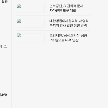
건보공단, AI 친화적 문서
자가진단 도구 개발
대한병원의사협의회, 서영석
복지위 간사 발언 정면 반박
​호암재단, '삼성호암상' 상금
5억 원으로 대폭 인상
어 △
ive