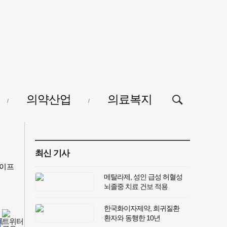
검색창
의약산업
의료복지
열기/
닫기
최신 기사
이프
메탈라제, 성인 급성 허혈성
뇌졸중 치료 건보 적용
한국화이자제약, 희귀질환
환자와 동행한 10년