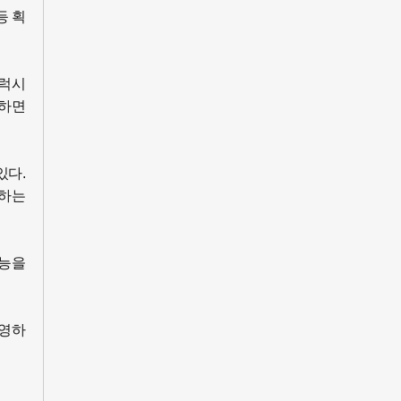
등 획
갤럭시
 하면
있다.
공하는
기능을
촬영하