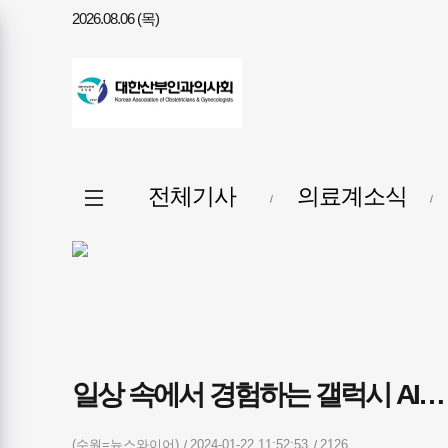
2026.08.06 (목)
메뉴
전체메뉴
전체기사
의료계소식
열기/
닫기
일상 속에서 경험하는 갤럭시 AI…
(수원=뉴스와이어)
2024-01-22 11:52:53
2126