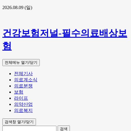
2026.08.09 (일)
건강보험저널-필수의료배상보
험
전체메뉴 열기/닫기
전체기사
의료계소식
의료분쟁
보험
라이프
의약산업
의료복지
검색창 열기/닫기
검색