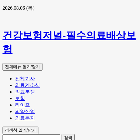
2026.08.06 (목)
건강보험저널-필수의료배상보
험
전체메뉴 열기/닫기
전체기사
의료계소식
의료분쟁
보험
라이프
의약산업
의료복지
검색창 열기/닫기
검색