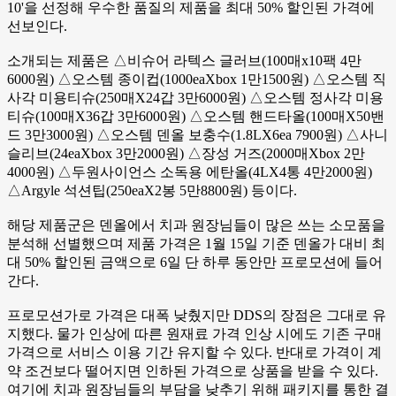
10'을 선정해 우수한 품질의 제품을 최대 50% 할인된 가격에
선보인다.
소개되는 제품은 △비슈어 라텍스 글러브(100매x10팩 4만
6000원) △오스템 종이컵(1000eaXbox 1만1500원) △오스템 직
사각 미용티슈(250매X24갑 3만6000원) △오스템 정사각 미용
티슈(100매X36갑 3만6000원) △오스템 핸드타올(100매X50밴
드 3만3000원) △오스템 덴올 보충수(1.8LX6ea 7900원) △사니
슬리브(24eaXbox 3만2000원) △장성 거즈(2000매Xbox 2만
4000원) △두원사이언스 소독용 에탄올(4LX4통 4만2000원)
△Argyle 석션팁(250eaX2봉 5만8800원) 등이다.
해당 제품군은 덴올에서 치과 원장님들이 많은 쓰는 소모품을
분석해 선별했으며 제품 가격은 1월 15일 기준 덴올가 대비 최
대 50% 할인된 금액으로 6일 단 하루 동안만 프로모션에 들어
간다.
프로모션가로 가격은 대폭 낮췄지만 DDS의 장점은 그대로 유
지했다. 물가 인상에 따른 원재료 가격 인상 시에도 기존 구매
가격으로 서비스 이용 기간 유지할 수 있다. 반대로 가격이 계
약 조건보다 떨어지면 인하된 가격으로 상품을 받을 수 있다.
여기에 치과 원장님들의 부담을 낮추기 위해 패키지를 통한 결