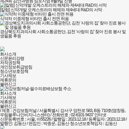
제24회 김안과병원 심포지엄 8월9일 진행
[칼럼] 신약개발 오케스트라의 해체와 제4세대 R&D의 서막
식약처 이중제형 비타민 출시 전면 허용
경상북도치과의사회 사회소통공헌단, 김천 ‘사랑의 집’ 찾아 진료 봉사 및
생필품 후원
건강보험저널-
회사소개
필수의료배상보험
신문윤리강령
회사소개
저작권정책
및
개인정보취급방침
정책안내
청소년보호정책
기사제보
제휴문의
불편신고
회사소개
기사제보
제휴문의
불편신고
/ 제호 : 건강보험저널 /
서울특별시 강서구 양천로 583, B동 710호(염창동,
우림블루나인비지니스센터) / 전화번호 : 02-6101-9437
인터넷
신문등록번호 : 서울, 아55226 / 발행일 : 2023.12.18 / 등록일자 : 2023.12.18 /
발행인: 김동산 / 편집인 : 박종운, 김동산
청소년보호책임자 : 김동산