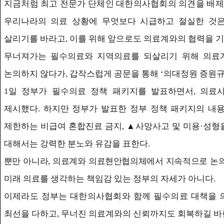
지금처럼 최고 전문가 단체인 대한의사협회의 의견을 배제
우리나라의 의료 상황에 무엇보다 시급하고 절실한 것
살리기를 바라고
,
이를 위해 앞으로도 의료계와의 협력을 
무너져가는 필수의료와 지역의료를 되살리기 위해 의료
논의하지 않다가
,
갑작스럽게 공문을 통해
‘
의대정원 증원
1
일 정부가 필수의료 정책 패키지를 발표하면서
,
의료사
제시했다
.
하지만 정부가 발표한 정부 정책 패키지의 내
제한하는 비급여 혼합진료 금지
,
▲
사망사고 및 미용
·
성형
대해서는 강력한 분노와 유감을 표한다
.
뿐만 아니라
,
의료계와 의료현안협의체에서 지속적으로 논
미
래 의료를 생각하는 책임감 있는 정부의 자세가 아니다
.
이제라도 정부는 대한의사협회와 함께 필수의료 대책을
최선을 다하고
,
무너진 의료계와의 신뢰까지도 회복하길 