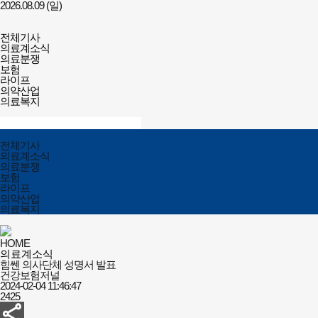
2026.08.09 (일)
건강보험저널-
전체메뉴
필수의료배상보험
전체기사
열기/
의료계소식
닫기
의료분쟁
보험
라이프
의약산업
의료복지
검색창
열기/
검색
닫기
전체메뉴
전체기사
닫기
의료계소식
의료분쟁
보험
라이프
의약산업
의료복지
HOME
의료계소식
힘쎈 의사단체 성명서 발표
건강보험저널
2024-02-04 11:46:47
2425