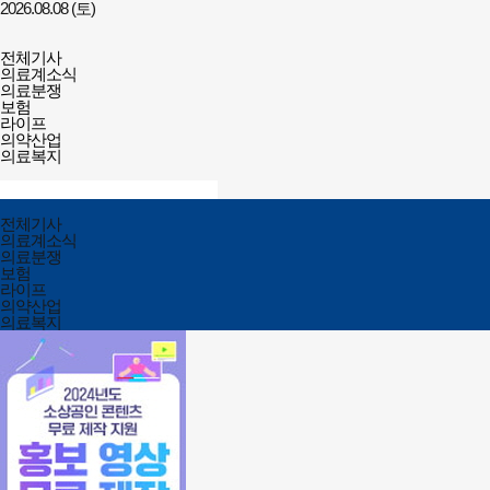
2026.08.08 (토)
건강보험저널-
전체메뉴
필수의료배상보험
전체기사
열기/
의료계소식
닫기
의료분쟁
보험
라이프
의약산업
의료복지
검색창
열기/
검색
닫기
전체메뉴
전체기사
닫기
의료계소식
의료분쟁
보험
라이프
의약산업
의료복지