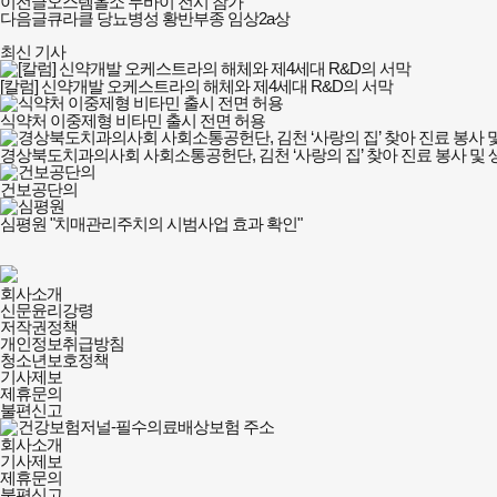
이전글
오스템올소 두바이 전시 참가
다음글
큐라클 당뇨병성 황반부종 임상2a상
최신 기사
[칼럼] 신약개발 오케스트라의 해체와 제4세대 R&D의 서막
식약처 이중제형 비타민 출시 전면 허용
경상북도치과의사회 사회소통공헌단, 김천 ‘사랑의 집’ 찾아 진료 봉사 및 
건보공단의
심평원 "치매관리주치의 시범사업 효과 확인"
건강보험저널-
회사소개
필수의료배상보험
신문윤리강령
회사소개
저작권정책
및
개인정보취급방침
정책안내
청소년보호정책
기사제보
제휴문의
불편신고
회사소개
기사제보
제휴문의
불편신고