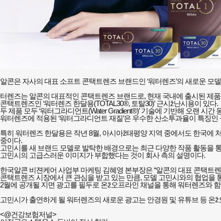
알콘은 자사의 대표 소프트 콘택트렌즈 브랜드인 ‘워터렌즈’의 새로운 모델
터렌즈는 알콘의 대표적인 콘택트렌즈 브랜드로, 현재 국내에 출시된 제품으로는 매
콘택트렌즈인 ‘워터렌즈 한달용(TOTAL30®, 토탈30)’ 근시ž난시용이 있다.
두 제품 모두 ‘워터그라디언트(Water Gradient®)’ 기술에 기반해 오
워터렌즈에 적용된 ‘워터그라디언트 재질’은 우수한 산소투과율이 특징인 
특히 워터렌즈 한달용은 작년 8월, 아시아ž태평양 지역 중에서도 한국에 
중이다.
고민시를 새 브랜드 모델로 발탁한 배경으로는 최근 다양한 작품 활동을 
고민시의 고급스러운 이미지가 부합했다는 것이 회사 측의 설명이다.
한국알콘 비젼케어 사업부 마케팅 김혜영 본부장은 “알콘의 대표 콘택트렌
콘택트렌즈 시장에서 큰 관심을 받고 있는 만큼, 모델 고민시와의 협업을 
2월에 공개될 지면 광고를 필두로 온ž오프라인 채널을 통해 워터렌즈와 함
고민시가 출연하게 될 워터렌즈의 새로운 광고는 안경원 및 유튜브 등 온
<@건강보험저널>