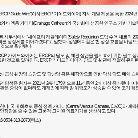
Guide Wire’(이하 ERCP 가이드와이어) 자사 개발 제품을 통한 2024
 C.V.C)와 배액용 카테터(Drainage Catheter)의 국산화에 성공한 연구소
무식에서 “세이프티 레귤레이터(Safety Regulator) 도입 수액 세트의
른 성장세를 이어가겠다”고 말했다. 성원메디칼은 현 성장 흐름을 바탕으로 
난 것으로 확인됐다.
CP 가이드와이어는 ERCP의 담도 및 췌관 삽관을 쉽게 하기 위한 필수 장
한 것으로 알려진다. ERCP 가이드와이어가 담도 및 췌관에 적절히 유치된
성 급성 췌장염 △담도 및 담낭암 혹은 췌장암으로 인한 악성 담도 폐쇄 △
석증 환자는 2021년 24만 179명으로 11년 동안 2배 이상 증가했다. 
 질환은 증상이 없더라도 개개인에 따라 암 위험도가 상승할 수 있어 조기 검
로 중심 정맥 카테터(Central Venous Catheter, C.V.C)와 배액용 
안정감을 줄 수 있는 고품격·고차원 의료기기를 생산하고 있다.
04-313-2873(팩스)