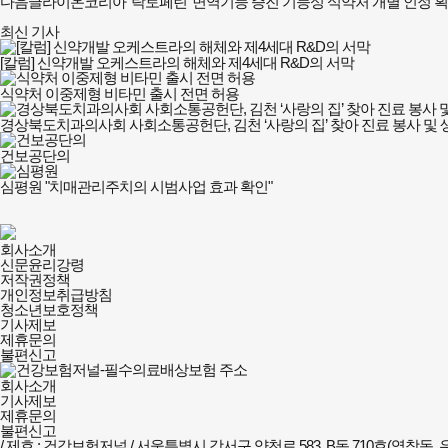
다음글
라이온코리아 ‘락토페린’ 면역기능 증진 기능성 식약처 개별 인정 
최신 기사
[칼럼] 신약개발 오케스트라의 해체와 제4세대 R&D의 서막
식약처 이중제형 비타민 출시 전면 허용
경상북도치과의사회 사회소통공헌단, 김천 ‘사랑의 집’ 찾아 진료 봉사 및 
건보공단의
심평원 "치매관리주치의 시범사업 효과 확인"
건강보험저널-
회사소개
필수의료배상보험
신문윤리강령
회사소개
저작권정책
및
개인정보취급방침
정책안내
청소년보호정책
기사제보
제휴문의
불편신고
회사소개
기사제보
제휴문의
불편신고
/ 제호 : 건강보험저널 /
서울특별시 강서구 양천로 583, B동 710호(염창동, 우