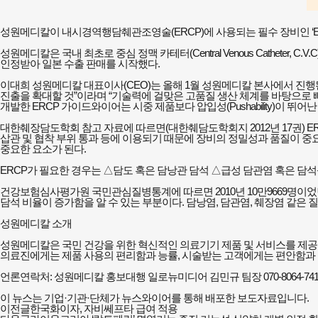
성원메디칼이 내시경역행담췌관조영술(ERCP)에 사용되는 필수 장비인 ‘ERCP 
성원메디칼은 국내 최초로 중심 정맥 카테터(Central Venous Catheter,
인정받아 일본 수출 판매를 시작했다.
이대희 성원메디칼 대표이사(CEO)는 올해 1월 성원메디칼 본사에서 진행된 시
진출을 확대할 것”이라며 “기술력에 걸맞은 고품질 생산 체계를 바탕으로 빠
개발한 ERCP 가이드와이어는 시중 제품보다 압입성(Pushability)이 뛰어
대한췌장담도학회 참고 자료에 따르면(대한췌담도학회지 2012년 17권) ER
삽관 및 협착 부위 통과 등에 이용되기 때문에 장비의 정밀성과 품질이 중요
중요한 요소가 된다.
ERCP가 필요한 경우는 △담도 혹은 담낭관 담석 △급성 담관염 혹은 담석
건강보험심사평가원 국민관심질병통계에 따르면 2010년 10만9669명이었던 담
담석 비율이 증가함을 알 수 있는 부분이다. 담낭염, 담관염, 췌장염 같은
성원메디칼 소개
성원메디칼은 국민 건강을 위한 혁신적인 의료기기 제품 및 서비스를 제공한다. 국내 최초
의료진에게는 제품 사용의 편리함과 능률, 시술받는 고객에게는 편안함과 
언론연락처: 성원메디칼 홍보대행 일로뉴미디어 김민규 팀장 070-8064-7416 05
이 뉴스는 기업·기관·단체가 뉴스와이어를 통해 배포한 보도자료입니다.
이전글
한국화이자, 자비쎄프타 급여 적용