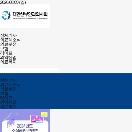
2026.08.09 (일)
건강보험저널-
전체메뉴
필수의료배상보험
전체기사
열기/
의료계소식
닫기
의료분쟁
보험
라이프
의약산업
의료복지
검색창
열기/
검색
닫기
전체메뉴
전체기사
닫기
의료계소식
의료분쟁
보험
라이프
의약산업
의료복지