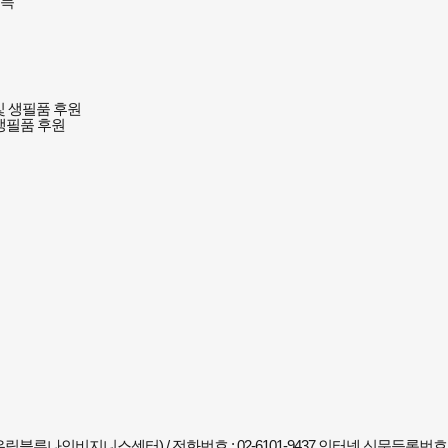
획득
생필품 후원
림블루나인비지니스센터) / 전화번호 : 02-6101-9437
인터넷 신문등록번호 : 서울,