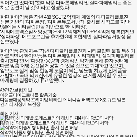
되어가고 있다”며 “한미약품 다파론패밀리 및 실다파패밀리는 좋은
치료 옵션이 될 것”이라고 설명했다.
한편 한미약품은 작년 4월 SGLT2 억제제 계열의 다파글리플로진
성분 기반의 ‘다파론정’, ‘다파론듀오서방정’ 출시를 시작으로 지난
9월에는 시타글립틴을 기반으로 한 ‘시타정’,
‘시타메트엑스알서방정’과 SGLT2 억제제와 DPP-4 억제제 복합제인
‘실다파정’, 메트포르민을 추가한 3제 복합제인 ‘실다파엠서방정’을
선보였다.
한미약품 관계자는 “작년 다파글리플로진과 시타글립틴 물질 특허가
만료되면서 한미약품은 다파론패밀리, 시타패밀리, 실다파패밀리를
출시했다”면서 “다양한 용량과 경제적인 약가를 통해 환자 상태에
따른 맞춤 처방 옵션을 제공할 수 있을 것으로 기대하고 있으며,
앞으로도 실제 임상 현장에 도움이 되는 당뇨병 치료제 신제품을
개발하고 국내 의료진에게 유용한 임상적 근거를 제시할 수 있는
마케팅에 집중하겠다”고 말했다.
@건강보험저널
이전글
마이크로니들 활용기술
다음글
대웅제약 프리미엄 비타민 ‘에너씨슬 퍼펙트샷’ 8조 규모 일본
건기식 시장에 도전장
최신 기사
[칼럼] 신약개발 오케스트라의 해체와 제4세대 R&D의 서막
식약처 이중제형 비타민 출시 전면 허용