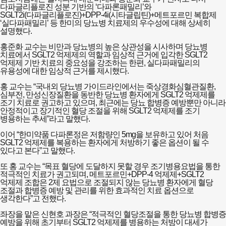
다파글리플로진 성분 기반의 ‘다파론패밀리’와
SGLT2i(다파글리플로진)+DPP-4i(시타글립틴)+메트포르민 복합제
‘실다파패밀리’ 등 한미의 당뇨병 치료제의 우수성에 대해 상세히
설명했다.
홍준화 교수는 비만과 당뇨병의 높은 상관성을 시사하며 당뇨병
치료에서 SGLT2 억제제의 역할과 임상적 근거에 입각한 SGLT2
억제제 기반 치료의 중요성을 강조하는 한편, 실다파패밀리의
유용성에 대한 임상적 근거를 제시했다.
홍 교수는 “국내외 당뇨병 가이드라인에서는 죽상경화심혈관질환,
심부전, 만성신장질환을 동반한 당뇨병 환자에게 SGLT2 억제제를
조기 치료로 권고하고 있으며, 최근에는 당뇨 합병증 예방뿐만 아니라
안정적이고 장기적인 혈당 조절을 위해 SGLT2 억제제를 조기
병용하는 추세”라고 말했다.
이어 “한미약품 다파론정은 저함량인 5mg을 보유하고 있어 처음
SGLT2 억제제를 복용하는 환자에게 처방하기 좋은 옵션이 될 수
있다고 본다”고 말했다.
또 홍 교수는 “목표 혈당에 도달하지 못할 경우 조기병용요법을 통한
적극적인 치료가 권고되며, 메트포르민+DPP-4 억제제+SGLT2
억제제 조합은 2제 요법으로 조절되지 않는 당뇨병 환자에게 혈당
조절과 합병증 예방 및 관리를 위한 효과적인 치료 옵션으로
생각한다”고 전했다.
좌장을 맡은 신현호 과장은 “적극적인 혈당조절을 통한 당뇨병 합병증
예방을 위해 초기부터 SGLT2 억제제를 병용하는 처방이 대세가