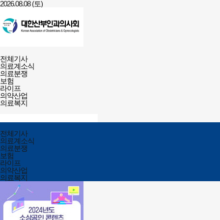
2026.08.08 (토)
건강보험저널-
전체메뉴
필수의료배상보험
전체기사
열기/
의료계소식
닫기
의료분쟁
보험
라이프
의약산업
의료복지
검색창
열기/
검색
닫기
전체메뉴
전체기사
닫기
의료계소식
의료분쟁
보험
라이프
의약산업
의료복지