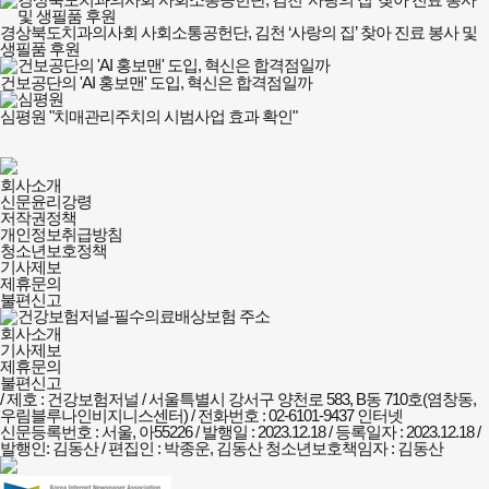
경상북도치과의사회 사회소통공헌단, 김천 ‘사랑의 집’ 찾아 진료 봉사 및
생필품 후원
건보공단의 'AI 홍보맨' 도입, 혁신은 합격점일까
심평원 "치매관리주치의 시범사업 효과 확인"
건강보험저널-
회사소개
필수의료배상보험
신문윤리강령
회사소개
저작권정책
및
개인정보취급방침
정책안내
청소년보호정책
기사제보
제휴문의
불편신고
회사소개
기사제보
제휴문의
불편신고
/ 제호 : 건강보험저널 /
서울특별시 강서구 양천로 583, B동 710호(염창동,
우림블루나인비지니스센터) / 전화번호 : 02-6101-9437
인터넷
신문등록번호 : 서울, 아55226 / 발행일 : 2023.12.18 / 등록일자 : 2023.12.18 /
발행인: 김동산 / 편집인 : 박종운, 김동산
청소년보호책임자 : 김동산